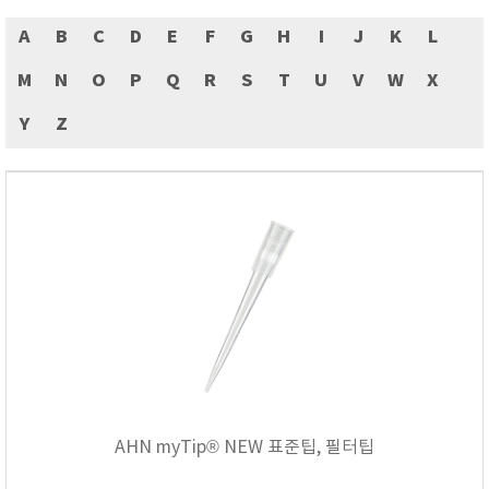
기압/온도/습도
A
B
C
D
E
F
G
H
I
J
K
L
기타
내시경 카메라
M
N
O
P
Q
R
S
T
U
V
W
X
당도/굴절/농도
Y
Z
두께 측정기
뒤틀림 측정
레멜 측정기
방전/정전기
색차/광택/분광광도
센서/전극/시약
소음/진동계
수분 측정기
수질측정기
압력/진공/차압계
AHN myTip® NEW 표준팁, 필터팁
열화상카메라