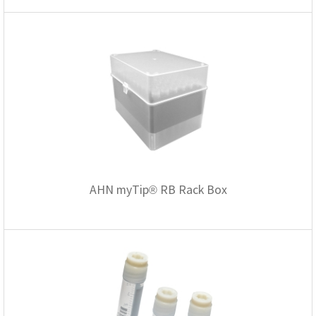
온도케비넷
유량계
이화학기기
자외선 측정기
저울/인장압축기
전기 계측
점도계
카메라
타이머/스톱워치
AHN myTip® RB Rack Box
튀김오일 산패도
파티클카운터
편광계/밀도계
표면저항
풍속/유속계
피부/체지방 측정기