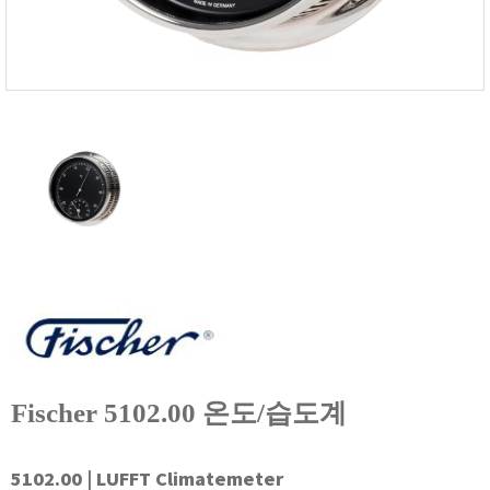
FISCHER
FLEX
GASTEC
GASTRON
Global Water(GWI)
GREISINGER
HEIDON
Huatest
IIJIMA
IMV
INFICON
INSMARK
Fischer 5102.00 온도/습도계
IRROMETER
JFE Advantech
KASUGA
5102.00 | LUFFT Climatemeter