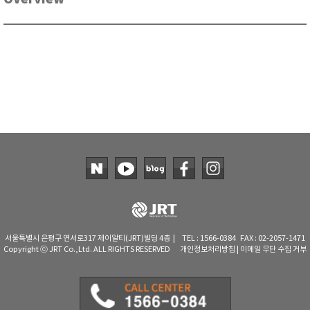
RIXEN
SaveCoat
Schaller (Humimeter)
SENSECA
Sensortechnikk Meinsberg
SENTEST
SENTRY
SHINAGAWA
SHINYEI TECHNOLOGY
Showa sokki
SIMCO
SNDWAY
서울특별시 은평구 연서로317 제이알티(JRT)빌딩 4층 | TEL : 1566-0384 FAX : 02-2057-1471
Copyright ⓒ JRT Co.,Ltd. ALL RIGHTS RESERVED
개인정보처리방침
|
이메일 무단 수집 거부
Solarmeter®
SONIC CORPORATION
T&D