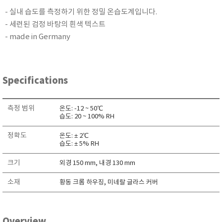
KETT
- 실내 습도를 측정하기 위한 정밀 온습도계입니다.
KORNO
- 세련된 검정 바탕의 흰색 텍스트
- made in Germany
KYORITSU
Martens (GHM Group)
MEIJI TECHNO
Specifications
Milwaukee Instruments
MITSUBOSHI
측정 범위
온도: -12 ~ 50℃
NEW COSMOS
습도: 20 ~ 100% RH
OCEANUS
정확도
온도: ± 2℃
OKANO WORKS
습도: ± 5% RH
PARTICLE PLUS
크기
외경 150 mm, 내경 130 mm
PEAK TECH
소재
황동 크롬 하우징, 미네랄 글라스 커버
PESOLA
Pyxis
RION
Overview