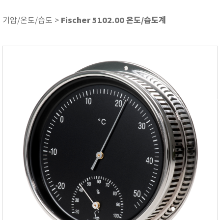
ASKER
ATAGO
Fischer 5102.00 온도/습도계
기압/온도/습도 >
AZ INSTRUMENT
BARIGO
Bellingham+Stanley
BROOKFIELD
CIRRUS Research
DA METER®
Delta-OHM
DOHTOYO
DRAGER (드레가)
E+E
e-Plus Innovation
ENGLO
EXCEL