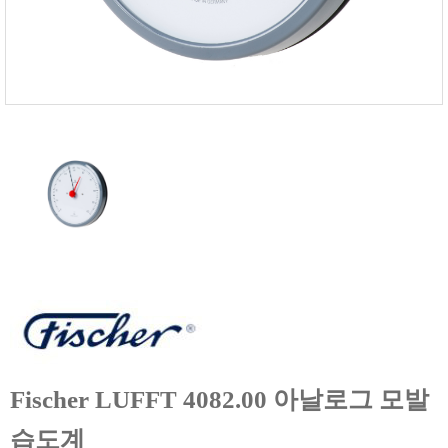
FISCHER
FLEX
GASTEC
GASTRON
Global Water(GWI)
GREISINGER
HEIDON
Huatest
IIJIMA
IMV
INFICON
INSMARK
IRROMETER
Fischer LUFFT 4082.00 아날로그 모발
JFE Advantech
KASUGA
습도계