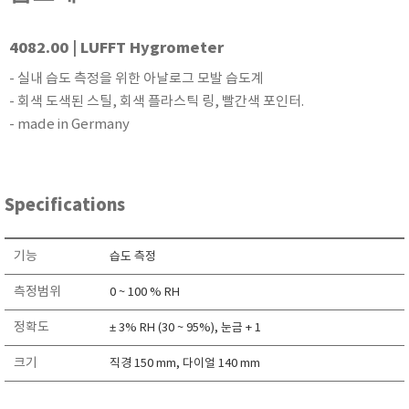
KETT
KORNO
4082.00 | LUFFT Hygrometer
KYORITSU
- 실내 습도 측정을 위한 아날로그 모발 습도계
Martens (GHM Group)
- 회색 도색된 스틸, 회색 플라스틱 링, 빨간색 포인터.
MEIJI TECHNO
- made in Germany
Milwaukee Instruments
MITSUBOSHI
Specifications
NEW COSMOS
OCEANUS
기능
습도 측정
OKANO WORKS
PARTICLE PLUS
측정범위
0 ~ 100 % RH
PEAK TECH
정확도
± 3% RH (30 ~ 95%), 눈금 + 1
PESOLA
크기
직경 150 mm, 다이얼 140 mm
Pyxis
RION