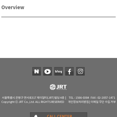
RIXEN
Overview
SaveCoat
Schaller (Humimeter)
SENSECA
Sensortechnikk Meinsberg
SENTEST
SENTRY
SHINAGAWA
SHINYEI TECHNOLOGY
Showa sokki
SIMCO
SNDWAY
Solarmeter®
서울특별시 은평구 연서로317 제이알티(JRT)빌딩 4층 | TEL : 1566-0384 FAX : 02-2057-1471
Copyright ⓒ JRT Co.,Ltd. ALL RIGHTS RESERVED
개인정보처리방침
|
이메일 무단 수집 거부
SONIC CORPORATION
T&D