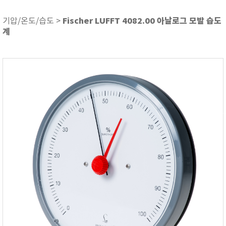
ASKER
ATAGO
Fischer LUFFT 4082.00 아날로그 모발 습도
기압/온도/습도 >
계
AZ INSTRUMENT
BARIGO
Bellingham+Stanley
BROOKFIELD
CIRRUS Research
DA METER®
Delta-OHM
DOHTOYO
DRAGER (드레가)
E+E
e-Plus Innovation
ENGLO
EXCEL