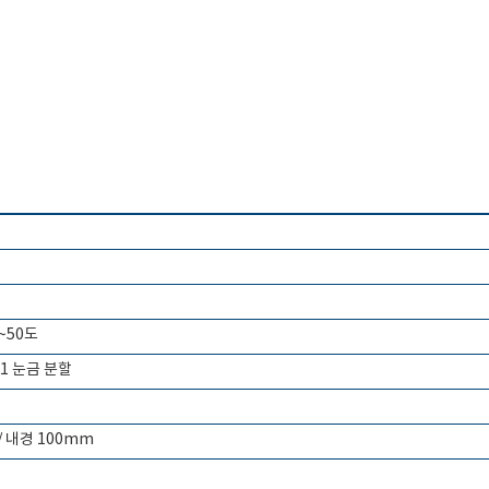
0~50도
 + 1 눈금 분할
/ 내경 100mm