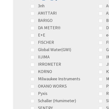
3nh
A
AMITTARI
A
BARIGO
B
DA METER®
D
E+E
e
FISCHER
F
Global Water(GWI)
G
IIJIMA
I
IRROMETER
J
KORNO
K
Milwaukee Instruments
M
OKANO WORKS
P
Pyxis
R
Schaller (Humimeter)
S
SENTRY
S