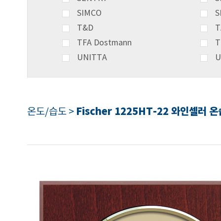
SIMCO
S
T&D
T
TFA Dostmann
T
UNITTA
U
Fischer 1225HT-22 와인셀러 
온도/습도 >