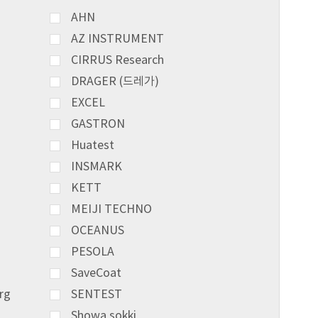
AHN
AZ INSTRUMENT
CIRRUS Research
DRAGER (드레가)
EXCEL
GASTRON
Huatest
INSMARK
KETT
MEIJI TECHNO
OCEANUS
PESOLA
SaveCoat
rg
SENTEST
Showa sokki