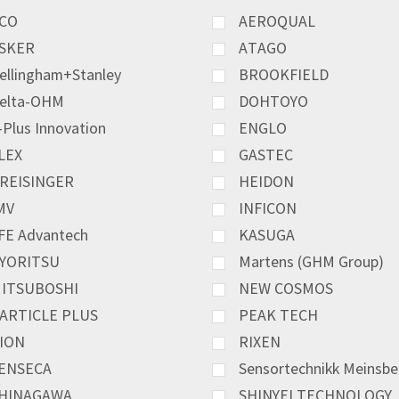
CO
AEROQUAL
SKER
ATAGO
ellingham+Stanley
BROOKFIELD
elta-OHM
DOHTOYO
-Plus Innovation
ENGLO
LEX
GASTEC
REISINGER
HEIDON
MV
INFICON
FE Advantech
KASUGA
YORITSU
Martens (GHM Group)
ITSUBOSHI
NEW COSMOS
ARTICLE PLUS
PEAK TECH
ION
RIXEN
ENSECA
Sensortechnikk Meinsbe
HINAGAWA
SHINYEI TECHNOLOGY