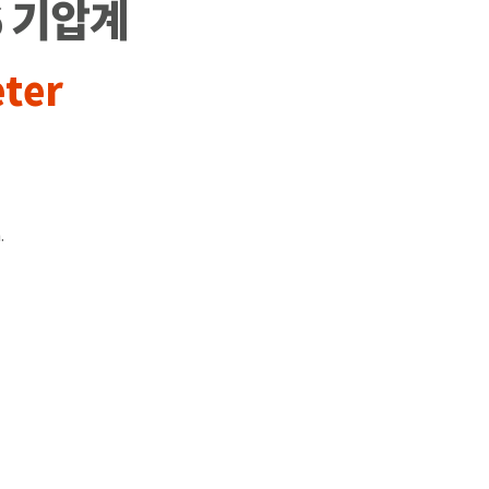
06 기압계
eter
.