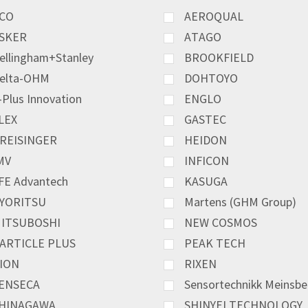
CO
AEROQUAL
SKER
ATAGO
ellingham+Stanley
BROOKFIELD
elta-OHM
DOHTOYO
-Plus Innovation
ENGLO
LEX
GASTEC
REISINGER
HEIDON
MV
INFICON
FE Advantech
KASUGA
YORITSU
Martens (GHM Group)
ITSUBOSHI
NEW COSMOS
ARTICLE PLUS
PEAK TECH
ION
RIXEN
ENSECA
Sensortechnikk Meinsbe
HINAGAWA
SHINYEI TECHNOLOGY