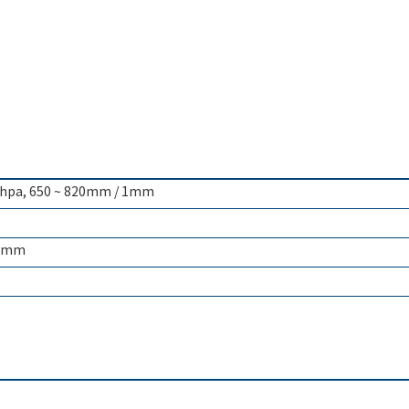
1hpa, 650 ~ 820mm / 1mm
0 mm