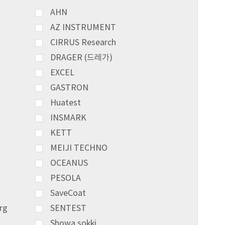
AHN
AZ INSTRUMENT
CIRRUS Research
DRAGER (드레가)
EXCEL
GASTRON
Huatest
INSMARK
KETT
MEIJI TECHNO
OCEANUS
PESOLA
SaveCoat
rg
SENTEST
Showa sokki