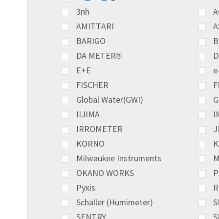
3nh
A
AMITTARI
A
BARIGO
B
DA METER®
D
E+E
e
FISCHER
F
Global Water(GWI)
G
IIJIMA
I
IRROMETER
J
KORNO
K
Milwaukee Instruments
M
OKANO WORKS
P
Pyxis
R
Schaller (Humimeter)
S
SENTRY
S