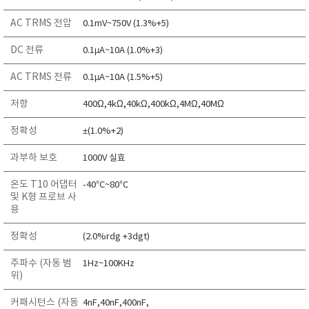
TAKEMURA
AC TRMS 전압
0.1mV~750V (1.3%+5)
TENMARS
DC 전류
0.1µA~10A (1.0%+3)
Termoprodukt
TFA Dostmann
AC TRMS 전류
0.1µA~10A (1.5%+5)
THERMO LAB
저항
400Ω,4kΩ,40kΩ,400kΩ,4MΩ,40MΩ
TOA-DKK
정확성
±(1.0%+2)
TSI
UNITTA
과부하 보호
1000V 실효
UPRTEK
온도 T10 어댑터
-40°C~80°C
및 K형 프로브 사
WATER-I.D
용
WTW
정확성
(2.0%rdg +3dgt)
주파수 (자동 범
1Hz~100KHz
위)
커패시턴스 (자동
4nF,40nF,400nF,