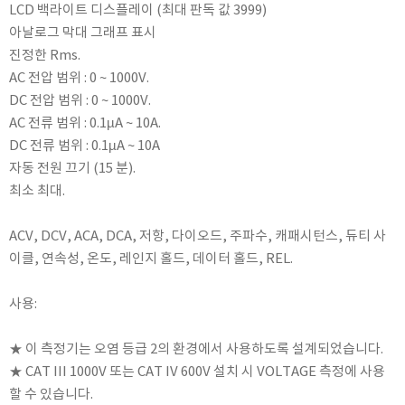
LCD 백라이트 디스플레이 (최대 판독 값 3999)
KETT
아날로그 막대 그래프 표시
KORNO
진정한 Rms.
KYORITSU
AC 전압 범위 : 0 ~ 1000V.
Martens (GHM Group)
DC 전압 범위 : 0 ~ 1000V.
MEIJI TECHNO
AC 전류 범위 : 0.1µA ~ 10A.
DC 전류 범위 : 0.1µA ~ 10A
Milwaukee Instruments
자동 전원 끄기 (15 분).
MITSUBOSHI
최소 최대.
NEW COSMOS
OCEANUS
ACV, DCV, ACA, DCA, 저항, 다이오드, 주파수, 캐패시턴스, 듀티 사
OKANO WORKS
이클, 연속성, 온도, 레인지 홀드, 데이터 홀드, REL.
PARTICLE PLUS
사용:
PEAK TECH
PESOLA
★ 이 측정기는 오염 등급 2의 환경에서 사용하도록 설계되었습니다.
Pyxis
★ CAT III 1000V 또는 CAT IV 600V 설치 시 VOLTAGE 측정에 사용
RION
할 수 있습니다.