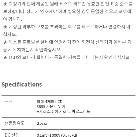
★ 측정기와 함께 제공된 원래 테스트 리드만 유효한 안전 표준 준수를
RIXEN
보장합니다. 상태가 양호해야 하며 필요한 경우 동일한 것으로 교체해
SaveCoat
야 합니다.
Schaller (Humimeter)
★ 지정된 과부하 보호를 초과하는 회로를 테스트하거나 연결하지 마
SENSECA
십시오.
Sensortechnikk Meinsberg
★ 테스트 프로브를 설비에 연결하기 전에 회전식 선택기가 올바른 기
능에 위치하는지 확인하십시오.
SENTEST
★ LCD와 로터리 셀렉터가 동일한 기능을 나타내는지 확인하십시오.
SENTRY
SHINAGAWA
SHINYEI TECHNOLOGY
Specifications
Showa sokki
SIMCO
표시
최대 4개의 LCD
SNDWAY
3999 카운트 읽기
+기호 소수점 기호 및 바로그래프
Solarmeter®
샘플링속도
2.5/초
SONIC CORPORATION
T&D
DC 전압
0.1mV~1000V (0.5%+2)