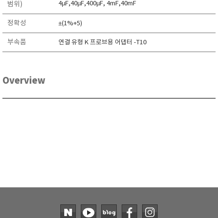
4µF,40µF,400µF, 4mF,40mF
범위)
정확성
±(1%+5)
부속품
연결 유형 K 프로브용 어댑터 -T10
Overview