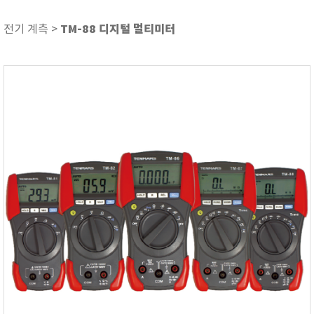
ASKER
ATAGO
TM-88 디지털 멀티미터
전기 계측 >
AZ INSTRUMENT
BARIGO
Bellingham+Stanley
BROOKFIELD
CIRRUS Research
DA METER®
Delta-OHM
DOHTOYO
DRAGER (드레가)
E+E
e-Plus Innovation
ENGLO
EXCEL