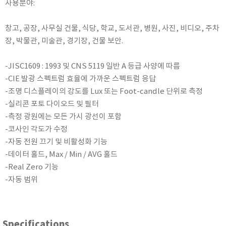
사용분야:
KETT
KORNO
창고, 공장, 사무실 건물, 식당, 학교, 도서관, 병원, 사진, 비디오, 주차
KYORITSU
장, 박물관, 미술관, 경기장, 건물 보안.
Martens (GHM Group)
-JISC1609 : 1993 및 CNS 5119 일반 A 등급 사양에 따름
MEIJI TECHNO
-CIE 발광 스펙트럼 효율에 가까운 스펙트럼 응답
Milwaukee Instruments
-조명 디스플레이의 강도를 Lux 또는 Foot-candle 단위로 측정
MITSUBOSHI
-실리콘 포토 다이오드 및 필터
NEW COSMOS
-측정 광원에는 모든 가시 광선이 포함
OCEANUS
-코사인 각도가 수정
-자동 전원 끄기 및 비활성화 기능
OKANO WORKS
-데이터 홀드, Max / Min / AVG 홀드
PARTICLE PLUS
-Real Zero 기능
PEAK TECH
-자동 범위
PESOLA
Pyxis
RION
Specifications