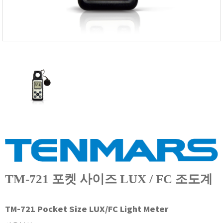
FISCHER
FLEX
GASTEC
GASTRON
Global Water(GWI)
GREISINGER
HEIDON
Huatest
IIJIMA
IMV
INFICON
INSMARK
TM-721 포켓 사이즈 LUX / FC 조도계
IRROMETER
JFE Advantech
TM-721 Pocket Size LUX/FC Light Meter
KASUGA