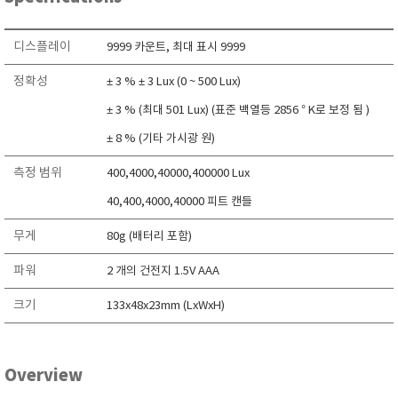
RIXEN
SaveCoat
디스플레이
9999 카운트, 최대 표시 9999
Schaller (Humimeter)
정확성
± 3 % ± 3 Lux (0 ~ 500 Lux)
SENSECA
± 3 % (최대 501 Lux) (표준 백열등 2856 ° K로 보정 됨 )
Sensortechnikk Meinsberg
± 8 % (기타 가시광 원)
SENTEST
측정 범위
400,4000,40000,400000 Lux
SENTRY
SHINAGAWA
40,400,4000,40000 피트 캔들
SHINYEI TECHNOLOGY
무게
80g (배터리 포함)
Showa sokki
파워
2 개의 건전지 1.5V AAA
SIMCO
크기
133x48x23mm (LxWxH)
SNDWAY
Solarmeter®
SONIC CORPORATION
Overview
T&D