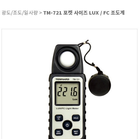
ASKER
ATAGO
TM-721 포켓 사이즈 LUX / FC 조도계
광도/조도/일사량 >
AZ INSTRUMENT
BARIGO
Bellingham+Stanley
BROOKFIELD
CIRRUS Research
DA METER®
Delta-OHM
DOHTOYO
DRAGER (드레가)
E+E
e-Plus Innovation
ENGLO
EXCEL