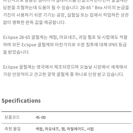
자연적으로 달콤한 잼이나 마멀레이드를 만들고자한다면이 굴절계는
RIXEN
당분을 조절하는데 도움이 될 수 있습니다. 28-65 ° Brix 사이의 눈금을
SaveCoat
가진이 사용하기 쉬운 기기는 공장, 실험실 또는 집에서 작업하든 상관
없이 명확한 판독 값을 제공합니다.
Schaller (Humimeter)
SENSECA
Eclipse 28-65 굴절계는 케첩, 마요네즈, 과일 펄프 및 시럽에도 적합
Sensortechnikk Meinsberg
하며 모든 Eclipse 굴절계와 마찬가지로 수분 침투에 대해 IP65 등급
SENTEST
을 받았습니다.
SENTRY
Eclipse 굴절계는 영국에서 제조되었으며 오늘날 시장에서 세계에서
SHINAGAWA
가장 안정적이고 견고한 광학 굴절계 중 하나로 인정 받고 있습니다.
SHINYEI TECHNOLOGY
Showa sokki
SIMCO
Specifications
SNDWAY
Solarmeter®
상품코드
45-08
SONIC CORPORATION
측정 물질
T&D
케첩, 마요네즈, 잼, 마멀레이드, 시럽