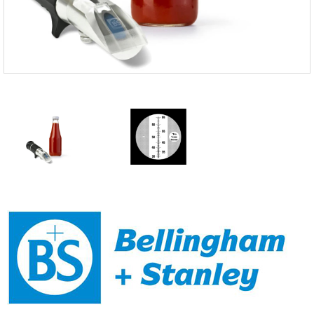
FISCHER
FLEX
GASTEC
GASTRON
Global Water(GWI)
GREISINGER
HEIDON
Huatest
IIJIMA
IMV
INFICON
INSMARK
IRROMETER
JFE Advantech
KASUGA