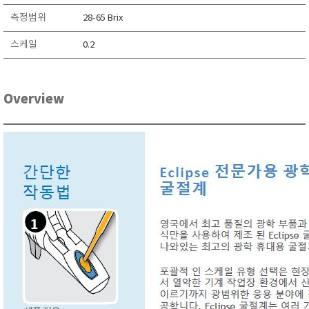
TAKEMURA
측정범위
28-65 Brix
TENMARS
스케일
0.2
Termoprodukt
TFA Dostmann
THERMO LAB
Overview
TOA-DKK
TSI
UNITTA
UPRTEK
WATER-I.D
WTW