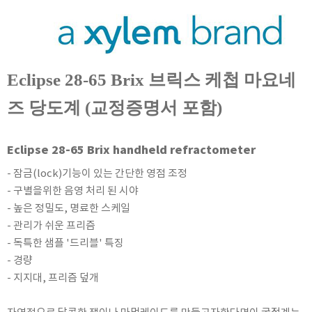
KETT
KORNO
KYORITSU
Martens (GHM Group)
Eclipse 28-65 Brix 브릭스 케첩 마요네
MEIJI TECHNO
즈 당도계 (교정증명서 포함)
Milwaukee Instruments
MITSUBOSHI
Eclipse 28-65 Brix handheld refractometer
NEW COSMOS
- 잠금(lock)기능이 있는 간단한 영점 조정
OCEANUS
- 구별을위한 음영 처리 된 시야
OKANO WORKS
- 높은 정밀도, 명료한 스케일
PARTICLE PLUS
- 관리가 쉬운 프리즘
PEAK TECH
- 독특한 샘플 '드리블' 특징
- 경량
PESOLA
- 지지대, 프리즘 덮개
Pyxis
RION