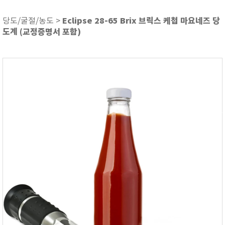
ASKER
ATAGO
Eclipse 28-65 Brix 브릭스 케첩 마요네즈 당
당도/굴절/농도 >
도계 (교정증명서 포함)
AZ INSTRUMENT
BARIGO
Bellingham+Stanley
BROOKFIELD
CIRRUS Research
DA METER®
Delta-OHM
DOHTOYO
DRAGER (드레가)
E+E
e-Plus Innovation
ENGLO
EXCEL