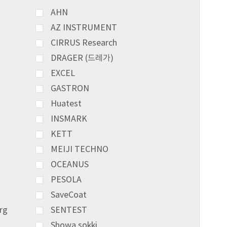
AHN
AZ INSTRUMENT
CIRRUS Research
DRAGER (드레가)
EXCEL
GASTRON
Huatest
INSMARK
KETT
MEIJI TECHNO
OCEANUS
PESOLA
SaveCoat
rg
SENTEST
Showa sokki