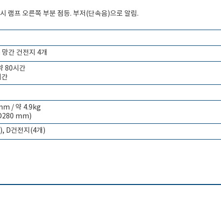
표시 램프 오른쪽 부분 점등. 부저(단속음)으로 알림.
 망간 건전지 4개
약 80시간
시간
mm / 약 4.9kg
D280 mm)
), D건전지(4개)