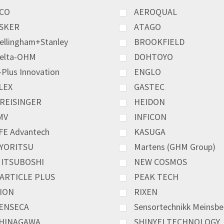
CO
AEROQUAL
SKER
ATAGO
ellingham+Stanley
BROOKFIELD
elta-OHM
DOHTOYO
-Plus Innovation
ENGLO
LEX
GASTEC
REISINGER
HEIDON
MV
INFICON
FE Advantech
KASUGA
YORITSU
Martens (GHM Group)
ITSUBOSHI
NEW COSMOS
ARTICLE PLUS
PEAK TECH
ION
RIXEN
ENSECA
Sensortechnikk Meinsbe
HINAGAWA
SHINYEI TECHNOLOGY