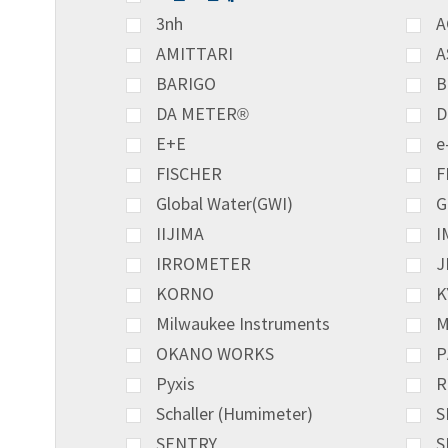
3nh
A
AMITTARI
A
BARIGO
B
DA METER®
D
E+E
e
FISCHER
F
Global Water(GWI)
G
IIJIMA
I
IRROMETER
J
KORNO
K
Milwaukee Instruments
M
OKANO WORKS
P
Pyxis
R
Schaller (Humimeter)
S
SENTRY
S