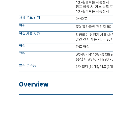
*센서/펌프는 자동정지
펌프 이상 시: 가스 농도 
*센서/펌프는 자동정지
사용 온도 범위
0~40℃
전원
D형 알카라인 건전지 또는
연속 사용 시간
알카라인 건전지 사용시: 
망간 건지 사용 시: 약 20
형식
카트 형식
규격
W245 × H1125 ×D435 
(수납시 W245 × H790 ×
표준 부속품
1차 필터(10매), 매트(1매
Overview