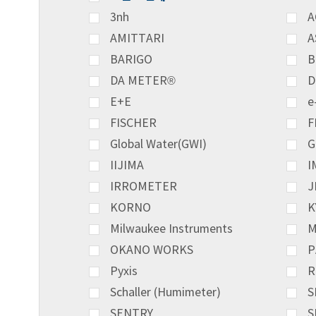
3nh
A
AMITTARI
A
BARIGO
B
DA METER®
D
E+E
e
FISCHER
F
Global Water(GWI)
G
IIJIMA
I
IRROMETER
J
KORNO
K
Milwaukee Instruments
M
OKANO WORKS
P
Pyxis
R
Schaller (Humimeter)
S
SENTRY
S