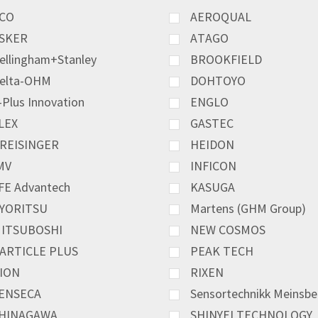
CO
AEROQUAL
SKER
ATAGO
ellingham+Stanley
BROOKFIELD
elta-OHM
DOHTOYO
-Plus Innovation
ENGLO
LEX
GASTEC
REISINGER
HEIDON
MV
INFICON
FE Advantech
KASUGA
YORITSU
Martens (GHM Group)
ITSUBOSHI
NEW COSMOS
ARTICLE PLUS
PEAK TECH
ION
RIXEN
ENSECA
Sensortechnikk Meinsbe
HINAGAWA
SHINYEI TECHNOLOGY