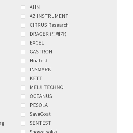
AHN
AZ INSTRUMENT
CIRRUS Research
DRAGER (드레가)
EXCEL
GASTRON
Huatest
INSMARK
KETT
MEIJI TECHNO
OCEANUS
PESOLA
SaveCoat
rg
SENTEST
Showa sokki