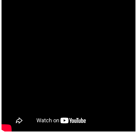
TAKEMURA
TENMARS
Termoprodukt
TFA Dostmann
THERMO LAB
TOA-DKK
TSI
UNITTA
UPRTEK
WATER-I.D
WTW