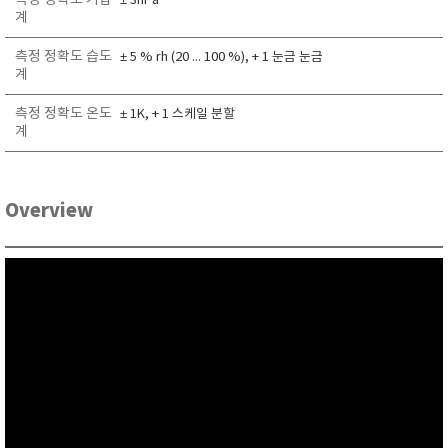
측정 정확도 기압
± 3hPa
RIXEN
계
SaveCoat
측정 정확도 습도
± 5 % rh (20 ... 100 %), + 1 눈금 눈금
계
Schaller (Humimeter)
SENSECA
측정 정확도 온도
± 1K, + 1 스케일 분할
계
Sensortechnikk Meinsberg
SENTEST
SENTRY
Overview
SHINAGAWA
SHINYEI TECHNOLOGY
Showa sokki
SIMCO
SNDWAY
Solarmeter®
SONIC CORPORATION
T&D