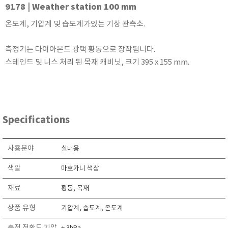
9178 | Weather station 100 mm
KETT
KORNO
온도계, 기압계 및 습도계가있는 기상 관측소.
KYORITSU
측정기는 다이아몬드 광택 황동으로 장착됩니다.
Martens (GHM Group)
스테인드 및 니스 처리 된 목재 캐비닛, 크기 395 x 155 mm.
MEIJI TECHNO
Milwaukee Instruments
MITSUBOSHI
NEW COSMOS
Specifications
OCEANUS
OKANO WORKS
사용분야
실내용
PARTICLE PLUS
색깔
마호가니 색상
PEAK TECH
재료
황동, 목재
PESOLA
Pyxis
상품 유형
기압계, 습도계, 온도계
RION