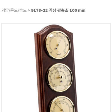
ASKER
ATAGO
9178-22 기상 관측소 100 mm
기압/온도/습도 >
AZ INSTRUMENT
BARIGO
Bellingham+Stanley
BROOKFIELD
CIRRUS Research
DA METER®
Delta-OHM
DOHTOYO
DRAGER (드레가)
E+E
e-Plus Innovation
ENGLO
EXCEL