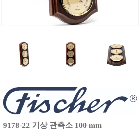
FISCHER
FLEX
GASTEC
GASTRON
Global Water(GWI)
GREISINGER
HEIDON
Huatest
IIJIMA
IMV
INFICON
INSMARK
IRROMETER
9178-22 기상 관측소 100 mm
JFE Advantech
KASUGA