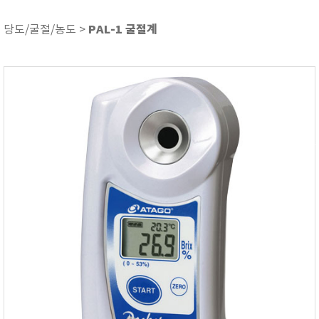
ASKER
ATAGO
PAL-1 굴절계
당도/굴절/농도 >
AZ INSTRUMENT
BARIGO
Bellingham+Stanley
BROOKFIELD
CIRRUS Research
DA METER®
Delta-OHM
DOHTOYO
DRAGER (드레가)
E+E
e-Plus Innovation
ENGLO
EXCEL