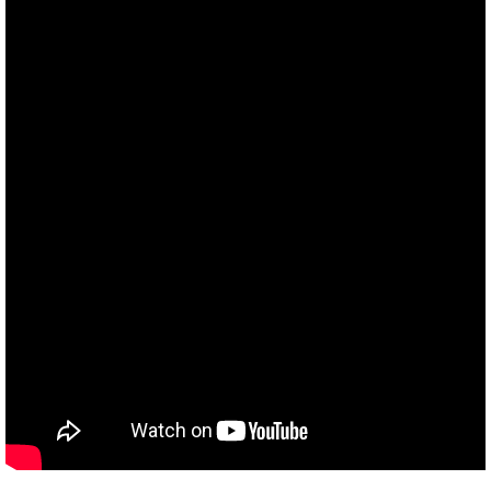
TAKEMURA
TENMARS
Termoprodukt
TFA Dostmann
THERMO LAB
TOA-DKK
TSI
UNITTA
UPRTEK
WATER-I.D
WTW