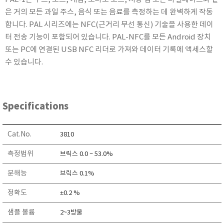
KETT
은 거의 모든 과일 주스, 음식 또는 음료를 측정하는 데 완벽하게 작동
KORNO
합니다. PAL 시리즈에는 NFC(근거리 무선 통신) 기술을 사용한 데이
터 전송 기능이 포함되어 있습니다. PAL-NFC를 모든 Android 장치
KYORITSU
또는 PC에 연결된 USB NFC 리더로 가져와 데이터 기록에 액세스할
Martens (GHM Group)
수 있습니다.
MEIJI TECHNO
Milwaukee Instruments
MITSUBOSHI
Specifications
NEW COSMOS
OCEANUS
Cat.No.
3810
OKANO WORKS
측정범위
브릭스 0.0 ~ 53.0%
PARTICLE PLUS
PEAK TECH
분해능
브릭스 0.1%
PESOLA
정확도
±0.2 %
Pyxis
샘플 볼륨
2~3방울
RION