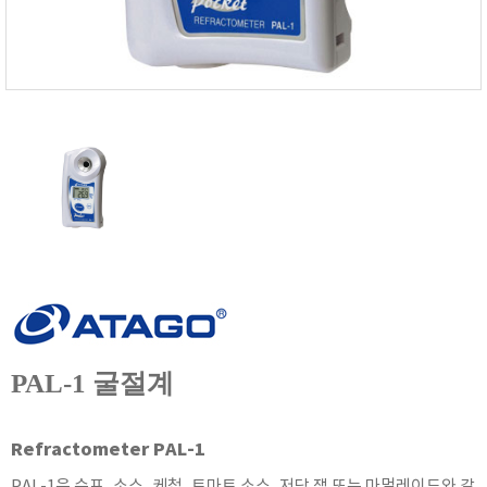
FISCHER
FLEX
GASTEC
GASTRON
Global Water(GWI)
GREISINGER
HEIDON
Huatest
IIJIMA
IMV
INFICON
INSMARK
PAL-1 굴절계
IRROMETER
JFE Advantech
Refractometer PAL-1
KASUGA
PAL-1은 수프, 소스, 케첩, 토마토 소스, 저당 잼 또는 마멀레이드와 같