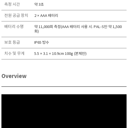
측정 시간
RIXEN
약 3초
SaveCoat
전원 공급 장치
2 × AAA 배터리
Schaller (Humimeter)
배터리 수명
약 11,000회 측정(AAA 배터리 사용 시. PAL-S만 약 1,500
SENSECA
회)
Sensortechnikk Meinsberg
보호 등급
IP65 방수
SENTEST
치수 및 무게
5.5 × 3.1 × 10.9cm 100g (본체만)
SENTRY
SHINAGAWA
SHINYEI TECHNOLOGY
Overview
Showa sokki
SIMCO
SNDWAY
Solarmeter®
SONIC CORPORATION
T&D