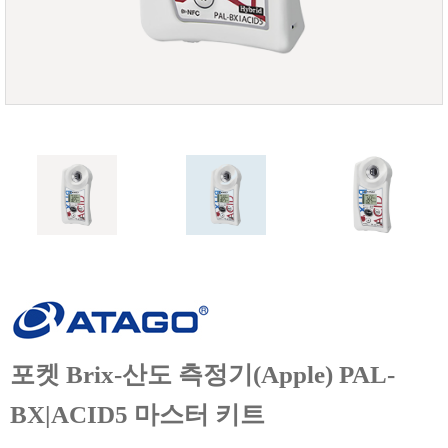
FISCHER
FLEX
GASTEC
GASTRON
Global Water(GWI)
GREISINGER
HEIDON
Huatest
IIJIMA
IMV
INFICON
INSMARK
포켓 Brix-산도 측정기(Apple) PAL-
IRROMETER
JFE Advantech
BX|ACID5 마스터 키트
KASUGA