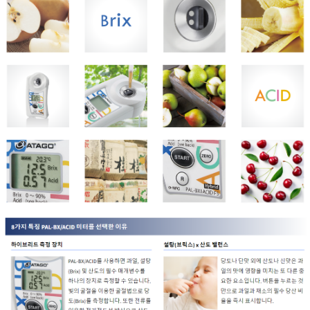
TAKEMURA
TENMARS
Termoprodukt
TFA Dostmann
THERMO LAB
TOA-DKK
TSI
UNITTA
UPRTEK
WATER-I.D
WTW