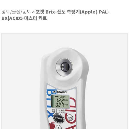
ASKER
ATAGO
포켓 Brix-산도 측정기(Apple) PAL-
당도/굴절/농도 >
BX|ACID5 마스터 키트
AZ INSTRUMENT
BARIGO
Bellingham+Stanley
BROOKFIELD
CIRRUS Research
DA METER®
Delta-OHM
DOHTOYO
DRAGER (드레가)
E+E
e-Plus Innovation
ENGLO
EXCEL