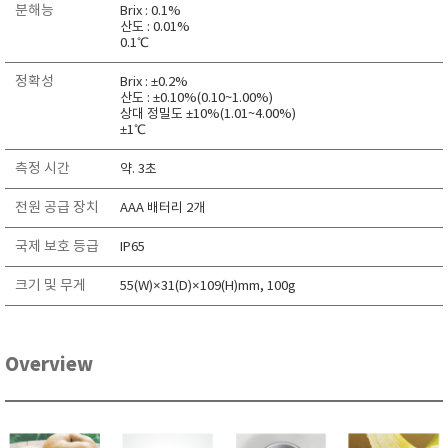
분해능
Brix : 0.1%
RIXEN
산도 : 0.01%
0.1℃
SaveCoat
Schaller (Humimeter)
정확성
Brix : ±0.2%
산도 : ±0.10%(0.10~1.00%)
SENSECA
상대 정밀도 ±10%(1.01~4.00%)
±1℃
Sensortechnikk Meinsberg
SENTEST
측정 시간
약. 3초
SENTRY
전원 공급 장치
AAA 배터리 2개
SHINAGAWA
국제 보호 등급
IP65
SHINYEI TECHNOLOGY
크기 및 무게
Showa sokki
55(W)×31(D)×109(H)mm, 100g
SIMCO
SNDWAY
Overview
Solarmeter®
SONIC CORPORATION
T&D