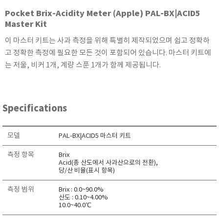
KETT
Pocket Brix-Acidity Meter (Apple) PAL-BX|ACID5
KORNO
Master Kit
KYORITSU
이 마스터 키트는 사과 측정을 위해 특별히 제작되었으며 쉽고 정확하
Martens (GHM Group)
고 정확한 측정에 필요한 모든 것이 포함되어 있습니다. 마스터 키트에
는 저울, 비커 1개, 계량 스푼 1개가 함께 제공됩니다.
MEIJI TECHNO
Milwaukee Instruments
MITSUBOSHI
Specifications
NEW COSMOS
OCEANUS
모델
PAL-BX|ACID5 마스터 키트
OKANO WORKS
PARTICLE PLUS
측정 항목
Brix
Acid(총 산도에서 사과산으로의 전환),
PEAK TECH
당/산 비율(표시 항목)
PESOLA
측정 범위
Brix : 0.0~90.0%
Pyxis
산도 : 0.10~4.00%
10.0~40.0℃
RION