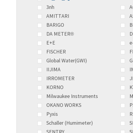
3nh
A
AMITTARI
A
BARIGO
B
DA METER®
D
E+E
e
FISCHER
F
Global Water(GWI)
G
IIJIMA
I
IRROMETER
J
KORNO
K
Milwaukee Instruments
M
OKANO WORKS
P
Pyxis
R
Schaller (Humimeter)
S
SENTRY
S