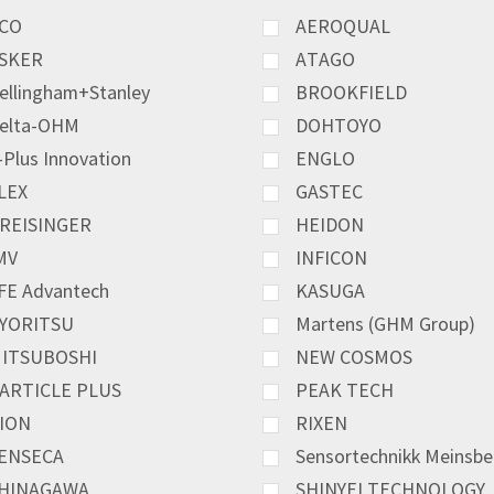
CO
AEROQUAL
SKER
ATAGO
ellingham+Stanley
BROOKFIELD
elta-OHM
DOHTOYO
-Plus Innovation
ENGLO
LEX
GASTEC
REISINGER
HEIDON
MV
INFICON
FE Advantech
KASUGA
YORITSU
Martens (GHM Group)
ITSUBOSHI
NEW COSMOS
ARTICLE PLUS
PEAK TECH
ION
RIXEN
ENSECA
Sensortechnikk Meinsbe
HINAGAWA
SHINYEI TECHNOLOGY