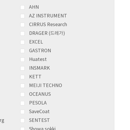
AHN
AZ INSTRUMENT
CIRRUS Research
DRAGER (드레가)
EXCEL
GASTRON
Huatest
INSMARK
KETT
MEIJI TECHNO
OCEANUS
PESOLA
SaveCoat
rg
SENTEST
Showa sokki