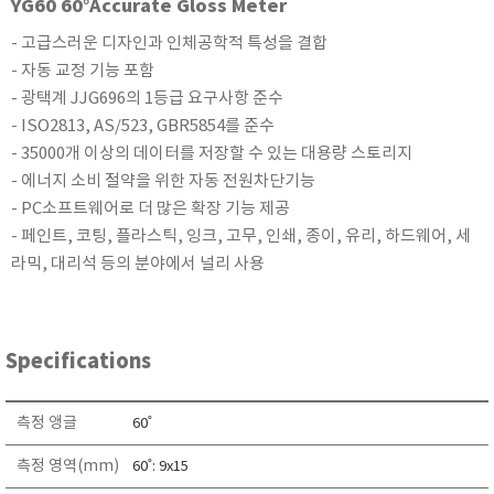
YG60 60°Accurate Gloss Meter
KETT
- 고급스러운 디자인과 인체공학적 특성을 결합
KORNO
- 자동 교정 기능 포함
KYORITSU
- 광택계 JJG696의 1등급 요구사항 준수
Martens (GHM Group)
- ISO2813, AS/523, GBR5854를 준수
MEIJI TECHNO
- 35000개 이상의 데이터를 저장할 수 있는 대용량 스토리지
- 에너지 소비 절약을 위한 자동 전원차단기능
Milwaukee Instruments
- PC소프트웨어로 더 많은 확장 기능 제공
MITSUBOSHI
- 페인트, 코팅, 플라스틱, 잉크, 고무, 인쇄, 종이, 유리, 하드웨어, 세
NEW COSMOS
라믹, 대리석 등의 분야에서 널리 사용
OCEANUS
OKANO WORKS
PARTICLE PLUS
Specifications
PEAK TECH
PESOLA
측정 앵글
60˚
Pyxis
측정 영역(mm)
60˚: 9x15
RION