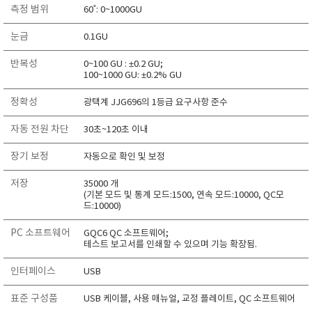
측정 범위
60˚: 0~1000GU
RIXEN
SaveCoat
눈금
0.1GU
Schaller (Humimeter)
반복성
0~100 GU : ±0.2 GU;
SENSECA
100~1000 GU: ±0.2% GU
Sensortechnikk Meinsberg
정확성
광택계 JJG696의 1등급 요구사항 준수
SENTEST
자동 전원 차단
30초~120초 이내
SENTRY
장기 보정
SHINAGAWA
자동으로 확인 및 보정
SHINYEI TECHNOLOGY
저장
35000 개
(기본 모드 및 통계 모드:1500, 연속 모드:10000, QC모
Showa sokki
드:10000)
SIMCO
PC 소프트웨어
GQC6 QC 소프트웨어;
SNDWAY
테스트 보고서를 인쇄할 수 있으며 기능 확장됨.
Solarmeter®
인터페이스
USB
SONIC CORPORATION
표준 구성품
USB 케이블, 사용 매뉴얼, 교정 플레이트, QC 소프트웨어
T&D