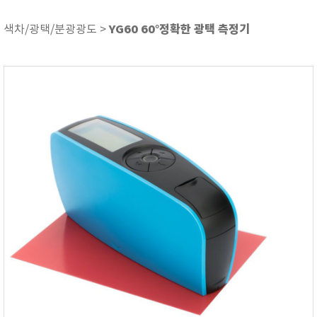
ASKER
ATAGO
YG60 60°정확한 광택 측정기
색차/광택/분광광도 >
AZ INSTRUMENT
BARIGO
Bellingham+Stanley
BROOKFIELD
CIRRUS Research
DA METER®
Delta-OHM
DOHTOYO
DRAGER (드레가)
E+E
e-Plus Innovation
ENGLO
EXCEL