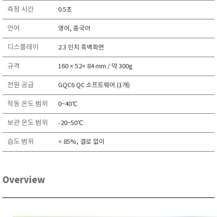
TAKEMURA
측정 시간
0.5초
TENMARS
언어
영어, 중국어
Termoprodukt
디스플레이
2.3 인치 흑백화면
TFA Dostmann
규격
THERMO LAB
160 × 52× 84 mm / 약 300g
TOA-DKK
전원 공급
GQC6 QC 소프트웨어 (1개)
TSI
작동 온도 범위
0~40℃
UNITTA
보관 온도 범위
-20~50℃
UPRTEK
WATER-I.D
습도 범위
< 85%, 결로 없이
WTW
Overview