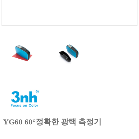
FISCHER
FLEX
GASTEC
GASTRON
Global Water(GWI)
GREISINGER
HEIDON
Huatest
IIJIMA
IMV
INFICON
INSMARK
IRROMETER
YG60 60°정확한 광택 측정기
JFE Advantech
KASUGA