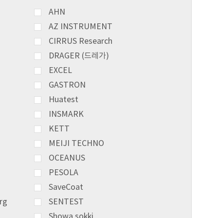
AHN
AZ INSTRUMENT
CIRRUS Research
DRAGER (드레가)
EXCEL
GASTRON
Huatest
INSMARK
KETT
MEIJI TECHNO
OCEANUS
PESOLA
SaveCoat
rg
SENTEST
Showa sokki