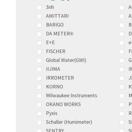
3nh
A
AMITTARI
A
BARIGO
B
DA METER®
D
E+E
e
FISCHER
F
Global Water(GWI)
G
IIJIMA
I
IRROMETER
J
KORNO
K
Milwaukee Instruments
M
OKANO WORKS
P
Pyxis
R
Schaller (Humimeter)
S
SENTRY
S