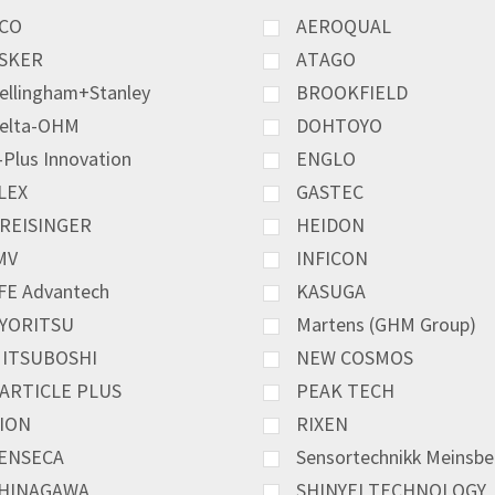
CO
AEROQUAL
SKER
ATAGO
ellingham+Stanley
BROOKFIELD
elta-OHM
DOHTOYO
-Plus Innovation
ENGLO
LEX
GASTEC
REISINGER
HEIDON
MV
INFICON
FE Advantech
KASUGA
YORITSU
Martens (GHM Group)
ITSUBOSHI
NEW COSMOS
ARTICLE PLUS
PEAK TECH
ION
RIXEN
ENSECA
Sensortechnikk Meinsbe
HINAGAWA
SHINYEI TECHNOLOGY