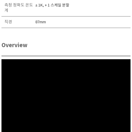
RIXEN
측정 정확도 온도
± 1K, + 1 스케일 분할
계
SaveCoat
직경
Schaller (Humimeter)
87mm
SENSECA
Sensortechnikk Meinsberg
Overview
SENTEST
SENTRY
SHINAGAWA
SHINYEI TECHNOLOGY
Showa sokki
SIMCO
SNDWAY
Solarmeter®
SONIC CORPORATION
T&D