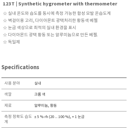
123T | Synthetic hygrometer with thermometer
KETT
KORNO
☆ 실내 온도와 습도를 동시에 측정 가능한 합성 모발 온습도계
☆ 벽걸이용 고리, 다이아몬트 광택처리한 황동색 베젤
KYORITSU
☆ 눈금 색상으로 최적의 실내 환경을 표시
Martens (GHM Group)
☆ 다이아몬드 광택 황동 또는 알루미늄으로 만든 베젤.
MEIJI TECHNO
☆ 독일제
Milwaukee Instruments
MITSUBOSHI
NEW COSMOS
Specifications
OCEANUS
OKANO WORKS
사용 분야
실내
PARTICLE PLUS
색깔
크롬 색
PEAK TECH
재료
알루미늄, 황동
PESOLA
Pyxis
측정 정확도 습도
± 5 % rh (20 ... 100 %), + 1 눈금
계
RION