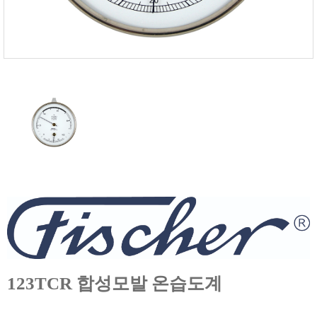
FISCHER
FLEX
GASTEC
GASTRON
Global Water(GWI)
GREISINGER
HEIDON
Huatest
IIJIMA
IMV
INFICON
INSMARK
IRROMETER
123TCR 합성모발 온습도계
JFE Advantech
KASUGA