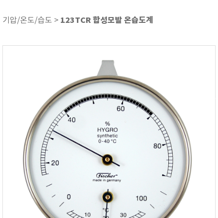
ASKER
ATAGO
123TCR 합성모발 온습도계
기압/온도/습도 >
AZ INSTRUMENT
BARIGO
Bellingham+Stanley
BROOKFIELD
CIRRUS Research
DA METER®
Delta-OHM
DOHTOYO
DRAGER (드레가)
E+E
e-Plus Innovation
ENGLO
EXCEL