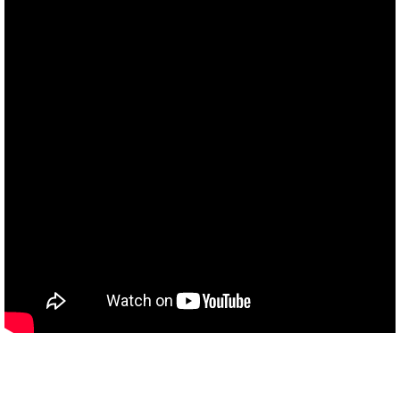
TAKEMURA
TENMARS
Termoprodukt
TFA Dostmann
THERMO LAB
TOA-DKK
TSI
UNITTA
UPRTEK
WATER-I.D
WTW