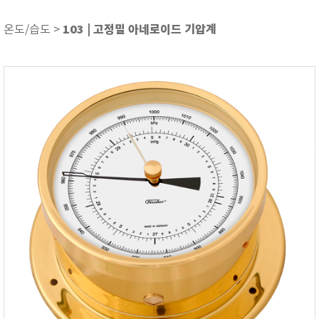
ASKER
ATAGO
103 | 고정밀 아네로이드 기압계
온도/습도 >
AZ INSTRUMENT
BARIGO
Bellingham+Stanley
BROOKFIELD
CIRRUS Research
DA METER®
Delta-OHM
DOHTOYO
DRAGER (드레가)
E+E
e-Plus Innovation
ENGLO
EXCEL