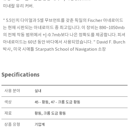
RIXEN
미네랄 유리 커버.
SaveCoat
" 5.5인치 다이얼과 5셀 무브먼트를 갖춘 독일의 Fischer 아네로이드
Schaller (Humimeter)
는 현재 시판되는 아네로이드 중 최고입니다. 이 장비는 890~1050mb
SENSECA
의 전체 작동 범위에서 +|-0.7mb보다 나은 정확도를 제공합니다. 피셔
Sensortechnikk Meinsberg
아네로이드는 60년 동안 바다에서 사용되었습니다. " David F. Burch
SENTEST
박사, 미국 시애틀 Starpath School of Navigation 소장
SENTRY
SHINAGAWA
SHINYEI TECHNOLOGY
Specifications
Showa sokki
사용 분야
SIMCO
실내
SNDWAY
색상
45 - 황동, 47 - 크롬 도금 황동
Solarmeter®
재료
황동, 크롬 도금 황동
SONIC CORPORATION
상품 유형
기압계
T&D