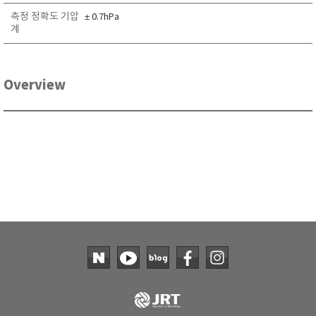
TAKEMURA
측정 정확도 기압
± 0.7hPa
계
TENMARS
Termoprodukt
TFA Dostmann
Overview
THERMO LAB
TOA-DKK
TSI
UNITTA
UPRTEK
WATER-I.D
WTW