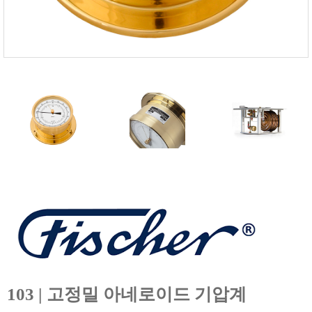
FISCHER
FLEX
GASTEC
GASTRON
Global Water(GWI)
GREISINGER
HEIDON
Huatest
IIJIMA
IMV
INFICON
INSMARK
IRROMETER
JFE Advantech
103 | 고정밀 아네로이드 기압계
KASUGA