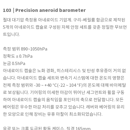
KETT
103 | Precision aneroid barometer
KORNO
절대 대기압 측정용 아네로이드 기압계. 구리-베릴륨 합금으로 제작된
KYORITSU
5개의 아네로이드 캡슐로 구성된 자체 안정 세트를 갖춘 정밀한 무브먼
Martens (GHM Group)
트입니다.
MEIJI TECHNO
Milwaukee Instruments
측정 범위 890~1050hPa
정확도 ± 0.7hPa
MITSUBOSHI
눈금 0.5hPa
NEW COSMOS
아네로이드 캡슐은 노화 경화, 히스테리시스 및 탄성 후유증이 거의 없
OCEANUS
습니다. 아네로이드 캡슐 세트와 변속기 시스템에 대한 온도의 영향은
OKANO WORKS
전체 측정 범위와 -30 ~ +40 °C(-22 ~ 104 °F)의 온도에 대해 바이메탈
PARTICLE PLUS
로 보상됩니다. 기어링의 미세한 마감이 뛰어난 세그먼트와 휠을 구동
하여 아네로이드 캡슐의 움직임을 포인터의 축으로 전달합니다. 모든
PEAK TECH
베어링은 우수한 마감 처리를 갖추고 있습니다. 레버와 베어링의 유리
PESOLA
한 모양으로 인해 장비는 유휴 마찰이 최소화되었습니다.
Pyxis
RION
유광 또는 크롬 도금된 황동 케이스, 직경 165mm.