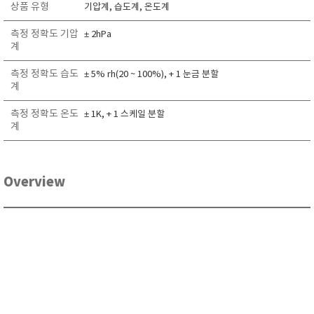
상품 유형
기압계, 습도계, 온도계
RIXEN
SaveCoat
측정 정확도 기압
± 2hPa
계
Schaller (Humimeter)
측정 정확도 습도
SENSECA
± 5% rh(20 ~ 100%), + 1 눈금 분할
계
Sensortechnikk Meinsberg
측정 정확도 온도
± 1K, + 1 스케일 분할
SENTEST
계
SENTRY
SHINAGAWA
SHINYEI TECHNOLOGY
Overview
Showa sokki
SIMCO
SNDWAY
Solarmeter®
SONIC CORPORATION
T&D