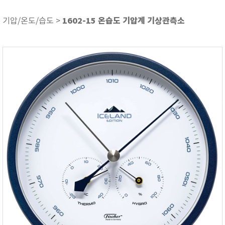
ASKER
ATAGO
1602-15 온습도 기압계 기상관측소
기압/온도/습도 >
AZ INSTRUMENT
BARIGO
Bellingham+Stanley
BROOKFIELD
CIRRUS Research
DA METER®
Delta-OHM
DOHTOYO
DRAGER (드레가)
E+E
e-Plus Innovation
ENGLO
EXCEL