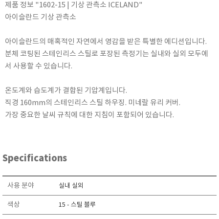
제품 정보 "1602-15 | 기상 관측소 ICELAND"
KETT
아이슬란드 기상 관측소
KORNO
KYORITSU
아이슬란드의 매혹적인 자연에서 영감을 받은 특별한 에디션입니다.
Martens (GHM Group)
분체 코팅된 스테인리스 스틸로 포장된 측정기는 실내와 실외 모두에
MEIJI TECHNO
서 사용할 수 있습니다.
Milwaukee Instruments
온도계와 습도계가 결합된 기압계입니다.
MITSUBOSHI
직경 160mm의 스테인리스 스틸 하우징. 미네랄 유리 커버.
NEW COSMOS
가장 중요한 날씨 규칙에 대한 지침이 포함되어 있습니다.
OCEANUS
OKANO WORKS
PARTICLE PLUS
Specifications
PEAK TECH
PESOLA
사용 분야
실내 실외
Pyxis
색상
15 - 스틸 블루
RION