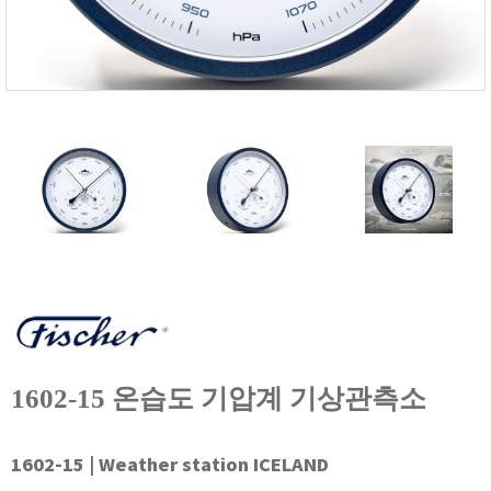
FISCHER
FLEX
GASTEC
GASTRON
Global Water(GWI)
GREISINGER
HEIDON
Huatest
IIJIMA
IMV
INFICON
INSMARK
1602-15 온습도 기압계 기상관측소
IRROMETER
JFE Advantech
1602-15 | Weather station ICELAND
KASUGA