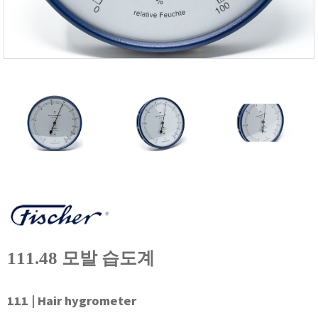
FISCHER
FLEX
GASTEC
GASTRON
Global Water(GWI)
GREISINGER
HEIDON
Huatest
IIJIMA
IMV
INFICON
INSMARK
111.48 모발 습도계
IRROMETER
JFE Advantech
111 | Hair hygrometer
KASUGA