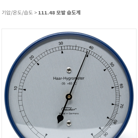
ASKER
ATAGO
111.48 모발 습도계
기압/온도/습도 >
AZ INSTRUMENT
BARIGO
Bellingham+Stanley
BROOKFIELD
CIRRUS Research
DA METER®
Delta-OHM
DOHTOYO
DRAGER (드레가)
E+E
e-Plus Innovation
ENGLO
EXCEL