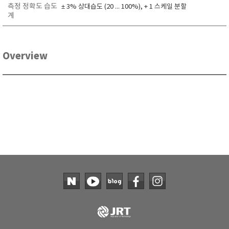
측정 정확도 습도
± 3% 상대습도 (20 ... 100%), + 1 스케일 분할
RIXEN
계
SaveCoat
Schaller (Humimeter)
SENSECA
Overview
Sensortechnikk Meinsberg
SENTEST
SENTRY
SHINAGAWA
SHINYEI TECHNOLOGY
Showa sokki
SIMCO
SNDWAY
Solarmeter®
SONIC CORPORATION
T&D