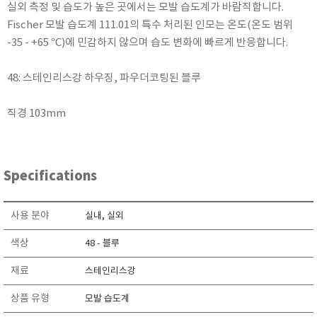
실외 측정 및 습도가 높은 곳에서는 모발 습도계가 바람직합니다.
KETT
Fischer 모발 습도계 111.01의 특수 처리된 인모는 온도(온도 범위
KORNO
-35 - +65 °C)에 민감하지 않으며 습도 변화에 빠르게 반응합니다.
KYORITSU
Martens (GHM Group)
48: 스테인리스강 하우징, 파우더코팅된 블루
MEIJI TECHNO
직경 103mm
Milwaukee Instruments
MITSUBOSHI
NEW COSMOS
Specifications
OCEANUS
OKANO WORKS
사용 분야
실내, 실외
PARTICLE PLUS
색상
PEAK TECH
48 - 블루
PESOLA
재료
스테인리스강
Pyxis
상품 유형
모발 습도계
RION