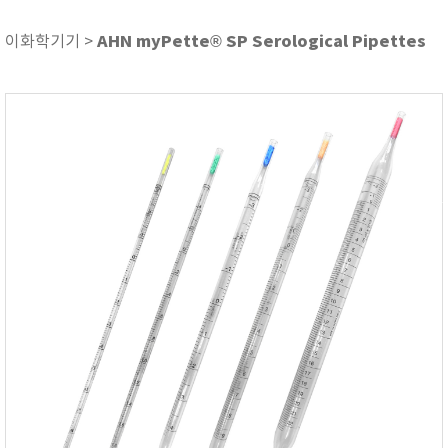
ASKER
ATAGO
AHN myPette® SP Serological Pipettes
이화학기기 >
AZ INSTRUMENT
BARIGO
Bellingham+Stanley
BROOKFIELD
CIRRUS Research
DA METER®
Delta-OHM
DOHTOYO
DRAGER (드레가)
E+E
e-Plus Innovation
ENGLO
EXCEL