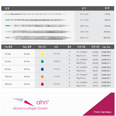
RIXEN
SaveCoat
Schaller (Humimeter)
SENSECA
Sensortechnikk Meinsberg
SENTEST
SENTRY
SHINAGAWA
SHINYEI TECHNOLOGY
Showa sokki
SIMCO
SNDWAY
Solarmeter®
SONIC CORPORATION
T&D