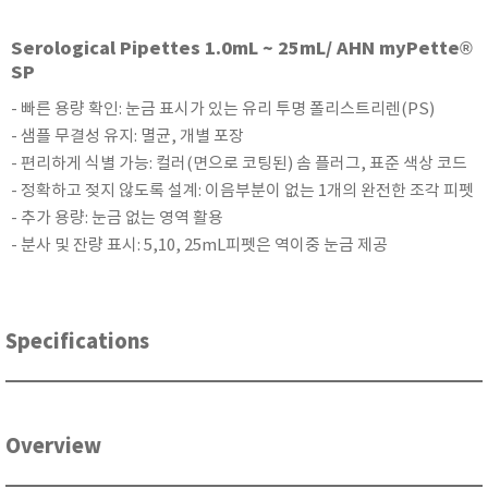
KETT
Serological Pipettes 1.0mL ~ 25mL/ AHN myPette®
KORNO
SP
KYORITSU
- 빠른 용량 확인: 눈금 표시가 있는 유리 투명 폴리스트리렌(PS)
Martens (GHM Group)
- 샘플 무결성 유지: 멸균, 개별 포장
MEIJI TECHNO
- 편리하게 식별 가능: 컬러(면으로 코팅된) 솜 플러그, 표준 색상 코드
Milwaukee Instruments
- 정확하고 젖지 않도록 설계: 이음부분이 없는 1개의 완전한 조각 피펫
MITSUBOSHI
- 추가 용량: 눈금 없는 영역 활용
NEW COSMOS
- 분사 및 잔량 표시: 5,10, 25mL피펫은 역이중 눈금 제공
OCEANUS
OKANO WORKS
Specifications
PARTICLE PLUS
PEAK TECH
PESOLA
Pyxis
Overview
RION