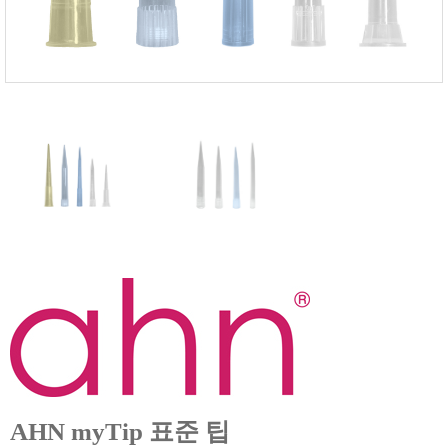
FISCHER
FLEX
GASTEC
GASTRON
Global Water(GWI)
GREISINGER
HEIDON
Huatest
IIJIMA
IMV
INFICON
INSMARK
IRROMETER
JFE Advantech
AHN myTip 표준 팁
KASUGA