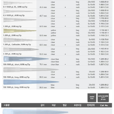
TAKEMURA
TENMARS
Termoprodukt
TFA Dostmann
THERMO LAB
TOA-DKK
TSI
UNITTA
UPRTEK
WATER-I.D
WTW