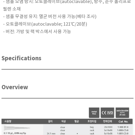
- 샘플 오염 방지: 오토클레이브(autoclavable), 방수, 순수 폴리프로
RIXEN
필렌 소재
SaveCoat
- 샘플 무결성 유지: 멸균 버전 사용 가능(베타 조사)
Schaller (Humimeter)
- 오토클레이브(autoclavable; 121℃/20분)
- 버전: 가방 및 랙 박스에서 사용 가능
SENSECA
Sensortechnikk Meinsberg
SENTEST
Specifications
SENTRY
SHINAGAWA
SHINYEI TECHNOLOGY
Showa sokki
Overview
SIMCO
SNDWAY
Solarmeter®
SONIC CORPORATION
T&D