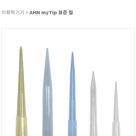
ASKER
ATAGO
AHN myTip 표준 팁
이화학기기 >
AZ INSTRUMENT
BARIGO
Bellingham+Stanley
BROOKFIELD
CIRRUS Research
DA METER®
Delta-OHM
DOHTOYO
DRAGER (드레가)
E+E
e-Plus Innovation
ENGLO
EXCEL