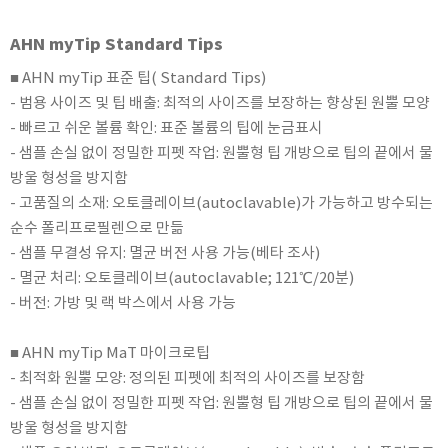
KETT
AHN myTip Standard Tips
KORNO
KYORITSU
■ AHN myTip 표준 팁( Standard Tips)
- 범용 사이즈 및 팁 배출: 최적의 사이즈를 보장하는 향상된 원뿔 모양
Martens (GHM Group)
- 빠르고 쉬운 볼륨 확인: 표준 볼륨의 팁에 눈금표시
MEIJI TECHNO
- 샘플 손실 없이 정밀한 피펫 작업: 원뿔형 팁 개방으로 팁의 끝에서 물
Milwaukee Instruments
방울 형성을 방지함
MITSUBOSHI
- 고품질의 소재: 오토클레이브(autoclavable)가 가능하고 방수되는
NEW COSMOS
순수 폴리프로필렌으로 만듦
- 샘플 무결성 유지: 멸균 버전 사용 가능(베타 조사)
OCEANUS
- 멸균 처리: 오토클레이브(autoclavable; 121℃/20분)
OKANO WORKS
- 버전: 가방 및 랙 박스에서 사용 가능
PARTICLE PLUS
PEAK TECH
■ AHN myTip MaT 마이크로팁
PESOLA
- 최적화 원뿔 모양: 정의된 피펫에 최적의 사이즈를 보장함
- 샘플 손실 없이 정밀한 피펫 작업: 원뿔형 팁 개방으로 팁의 끝에서 물
Pyxis
방울 형성을 방지함
RION