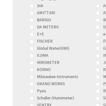
3nh
A
AMITTARI
A
BARIGO
B
DA METER®
D
E+E
e
FISCHER
F
Global Water(GWI)
G
IIJIMA
I
IRROMETER
J
KORNO
K
Milwaukee Instruments
M
OKANO WORKS
P
Pyxis
R
Schaller (Humimeter)
S
SENTRY
S