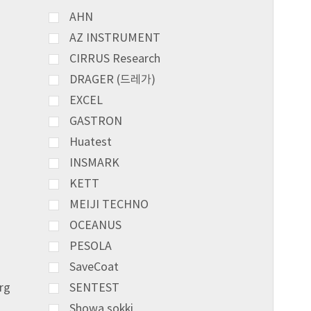
AHN
AZ INSTRUMENT
CIRRUS Research
DRAGER (드레가)
EXCEL
GASTRON
Huatest
INSMARK
KETT
MEIJI TECHNO
OCEANUS
PESOLA
SaveCoat
rg
SENTEST
Showa sokki