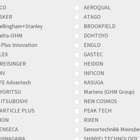
CO
AEROQUAL
SKER
ATAGO
ellingham+Stanley
BROOKFIELD
elta-OHM
DOHTOYO
-Plus Innovation
ENGLO
LEX
GASTEC
REISINGER
HEIDON
MV
INFICON
FE Advantech
KASUGA
YORITSU
Martens (GHM Group)
ITSUBOSHI
NEW COSMOS
ARTICLE PLUS
PEAK TECH
ION
RIXEN
ENSECA
Sensortechnikk Meinsbe
HINAGAWA
SHINYEI TECHNOLOGY