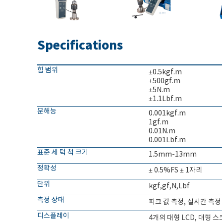
Specifications
힘 범위
±0.5kgf.m
±500gf.m
±5N.m
±1.1Lbf.m
분해능
0.001kgf.m
1gf.m
0.01N.m
0.001Lbf.m
표준 세 턱 척 크기
1.5mm-13mm
정확성
± 0.5%FS ± 1자리
단위
kgf,gf,N,Lbf
측정 상태
피크 값 측정, 실시간 측정
디스플레이
4개의 대형 LCD, 대형 