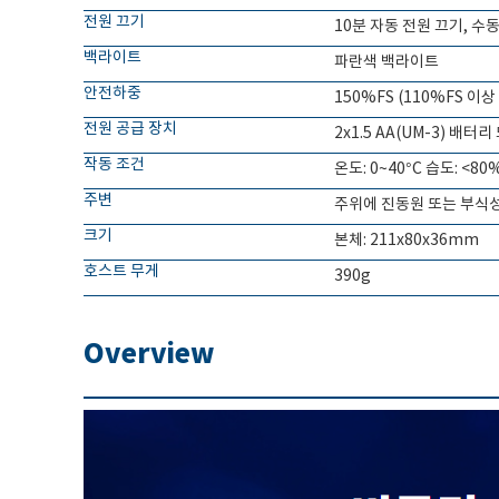
전원 끄기
10분 자동 전원 끄기, 수
백라이트
파란색 백라이트
안전하중
150%FS (110%FS 이상
전원 공급 장치
2x1.5 AA(UM-3) 배터
작동 조건
온도: 0~40°C 습도: <80
주변
주위에 진동원 또는 부식성
크기
본체: 211x80x36mm
호스트 무게
390g
Overview