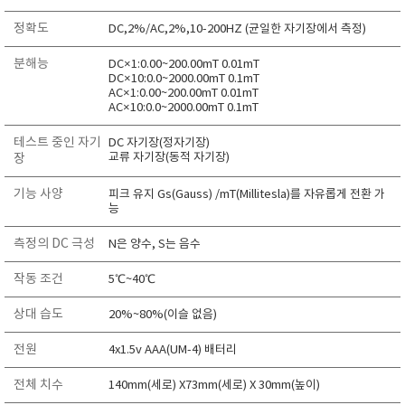
RIXEN
정확도
DC,2%/AC,2%,10-200HZ (균일한 자기장에서 측정)
SaveCoat
분해능
DC×1:0.00~200.00mT 0.01mT
Schaller (Humimeter)
DC×10:0.0~2000.00mT 0.1mT
AC×1:0.00~200.00mT 0.01mT
SENSECA
AC×10:0.0~2000.00mT 0.1mT
Sensortechnikk Meinsberg
테스트 중인 자기
DC 자기장(정자기장)
SENTEST
교류 자기장(동적 자기장)
장
SENTRY
기능 사양
피크 유지 Gs(Gauss) /mT(Millitesla)를 자유롭게 전환 가
SHINAGAWA
능
SHINYEI TECHNOLOGY
측정의 DC 극성
N은 양수, S는 음수
Showa sokki
작동 조건
5℃~40℃
SIMCO
SNDWAY
상대 습도
20%~80%(이슬 없음)
Solarmeter®
전원
4x1.5v AAA(UM-4) 배터리
SONIC CORPORATION
전체 치수
140mm(세로) X73mm(세로) X 30mm(높이)
T&D