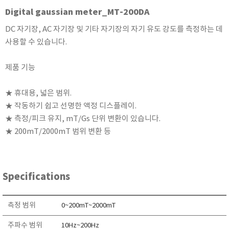
KETT
Digital gaussian meter_MT-200DA
KORNO
DC 자기장, AC 자기장 및 기타 자기장의 자기 유도 강도를 측정하는 데
KYORITSU
사용할 수 있습니다.
Martens (GHM Group)
제품 기능
MEIJI TECHNO
Milwaukee Instruments
★ 휴대용, 넓은 범위.
MITSUBOSHI
★ 작동하기 쉽고 선명한 액정 디스플레이.
NEW COSMOS
★ 측정/피크 유지, mT/Gs 단위 변환이 있습니다.
OCEANUS
★ 200mT/2000mT 범위 변환 등
OKANO WORKS
PARTICLE PLUS
Specifications
PEAK TECH
PESOLA
측정 범위
0~200mT~2000mT
Pyxis
RION
주파수 범위
10Hz~200Hz