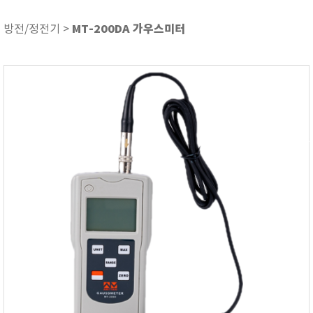
ASKER
ATAGO
MT-200DA 가우스미터
방전/정전기 >
AZ INSTRUMENT
BARIGO
Bellingham+Stanley
BROOKFIELD
CIRRUS Research
DA METER®
Delta-OHM
DOHTOYO
DRAGER (드레가)
E+E
e-Plus Innovation
ENGLO
EXCEL