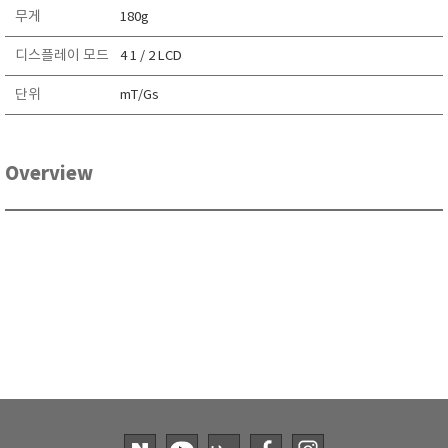
무게
180g
TAKEMURA
TENMARS
디스플레이 모드
4 1 / 2 LCD
Termoprodukt
단위
mT/Gs
TFA Dostmann
THERMO LAB
TOA-DKK
Overview
TSI
UNITTA
UPRTEK
WATER-I.D
WTW