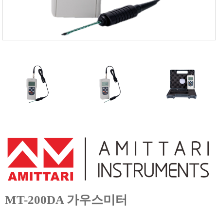
FISCHER
FLEX
GASTEC
GASTRON
Global Water(GWI)
GREISINGER
HEIDON
Huatest
IIJIMA
IMV
INFICON
INSMARK
IRROMETER
JFE Advantech
MT-200DA 가우스미터
KASUGA