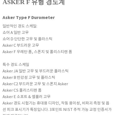
ASKER F 유형 경도계
KETT
KORNO
Asker Type F Durometer
KYORITSU
일반적인 경도 스케일:
Martens (GHM Group)
쇼어 A 일반 고무
MEIJI TECHNO
쇼어 D 단단한 고무 및 플라스틱
Milwaukee Instruments
Asker C 부드러운 고무
MITSUBOSHI
Asker F 우레탄 폼, 스폰지 및 폴리스티렌 폼
NEW COSMOS
특수 경도 스케일
OCEANUS
Asker JA 일반 고무 및 부드러운 플라스틱
OKANO WORKS
Asker B 반강성 고무 및 플라스틱
PARTICLE PLUS
Asker C2 부드러운 고무 및 스폰지 Asker
PEAK TECH
Asker CS 폴리스티렌 폼
PESOLA
Asker E 소프트 & 셀룰러 고무
Asker 경도 시험기는 휴대용 디자인, 작동 용이성, 비파괴 측정 및 옵
Pyxis
션 피크 표시기가 특징입니다. 3포인트 NIST 추적 가능 교정 인증서가
RION