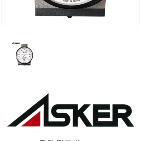
FISCHER
FLEX
GASTEC
GASTRON
Global Water(GWI)
GREISINGER
HEIDON
Huatest
IIJIMA
IMV
INFICON
INSMARK
IRROMETER
JFE Advantech
KASUGA