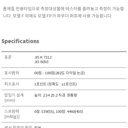
TAKEMURA
폼재질 전용타입으로 측정대상물에 테스터를 올려놓고 측정이 가능합
TENMARS
니다. 모델 F 외에도 모델 FP가 파우더 퍼프에 사용 가능합니다.
Termoprodukt
TFA Dostmann
THERMO LAB
Specifications
TOA-DKK
TSI
표준
JIS K 7312
JIS 6050
UNITTA
표시범위
00점 - 100점(262도 다이얼 눈금)
UPRTEK
WATER-I.D
최소표시
1포인트 (정확도 : ±1포인트)
WTW
압입기 설계
높이: 2.54 25.2 직경. 원통형
(mm)
스프링력
0점: 539(55), 100점: 4460(455)
[mN(g)]
센서 직경의 중앙