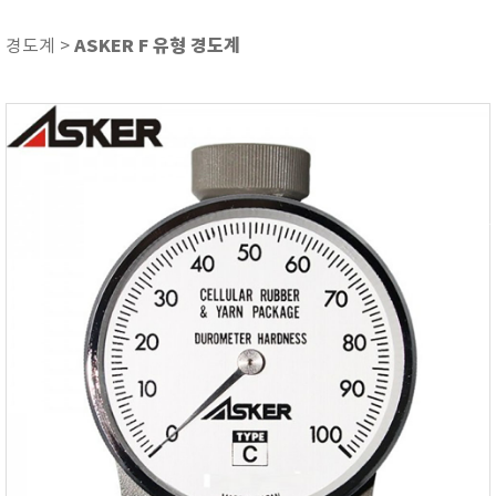
ASKER
ATAGO
ASKER F 유형 경도계
경도계 >
AZ INSTRUMENT
BARIGO
Bellingham+Stanley
BROOKFIELD
CIRRUS Research
DA METER®
Delta-OHM
DOHTOYO
DRAGER (드레가)
E+E
e-Plus Innovation
ENGLO
EXCEL