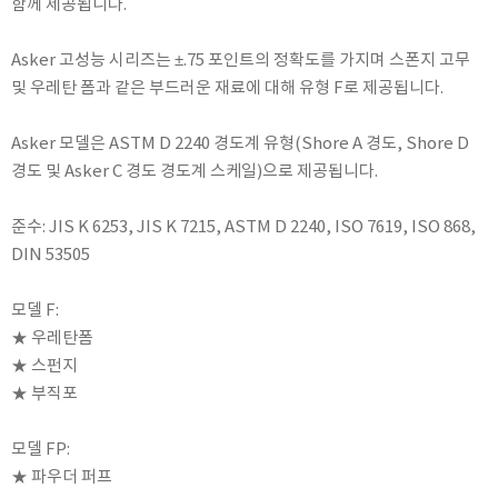
함께 제공됩니다.
RIXEN
SaveCoat
Asker 고성능 시리즈는 ±.75 포인트의 정확도를 가지며 스폰지 고무
Schaller (Humimeter)
및 우레탄 폼과 같은 부드러운 재료에 대해 유형 F로 제공됩니다.
SENSECA
Asker 모델은 ASTM D 2240 경도계 유형(Shore A 경도, Shore D
Sensortechnikk Meinsberg
경도 및 Asker C 경도 경도계 스케일)으로 제공됩니다.
SENTEST
SENTRY
준수: JIS K 6253, JIS K 7215, ASTM D 2240, ISO 7619, ISO 868,
SHINAGAWA
DIN 53505
SHINYEI TECHNOLOGY
모델 F:
Showa sokki
★ 우레탄폼
SIMCO
★ 스펀지
SNDWAY
★ 부직포
Solarmeter®
모델 FP:
SONIC CORPORATION
★ 파우더 퍼프
T&D