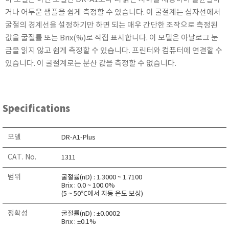
KETT
거나 어두운 샘플을 쉽게 측정할 수 있습니다. 이 굴절계는 십자선에서
KORNO
굴절의 경계선을 설정하기만 하면 되는 매우 간단한 조작으로 측정된
값을 굴절률 또는 Brix(%)로 직접 표시합니다. 이 모델은 아날로그 눈
KYORITSU
금을 읽지 않고 쉽게 측정할 수 있습니다. 프린터와 컴퓨터에 연결할 수
Martens (GHM Group)
있습니다. 이 굴절계로는 분산 값을 측정할 수 없습니다.
MEIJI TECHNO
Milwaukee Instruments
MITSUBOSHI
Specifications
NEW COSMOS
OCEANUS
모델
DR-A1-Plus
OKANO WORKS
CAT. No.
1311
PARTICLE PLUS
PEAK TECH
범위
굴절률(nD) : 1.3000 ~ 1.7100
Brix : 0.0 ~ 100.0%
PESOLA
(5 ~ 50°C에서 자동 온도 보상)
Pyxis
정확성
굴절률(nD) : ±0.0002
RION
Brix : ±0.1%