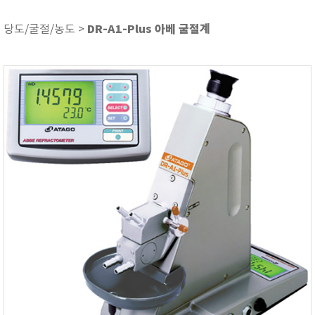
ASKER
ATAGO
DR-A1-Plus 아베 굴절계
당도/굴절/농도 >
AZ INSTRUMENT
BARIGO
Bellingham+Stanley
BROOKFIELD
CIRRUS Research
DA METER®
Delta-OHM
DOHTOYO
DRAGER (드레가)
E+E
e-Plus Innovation
ENGLO
EXCEL