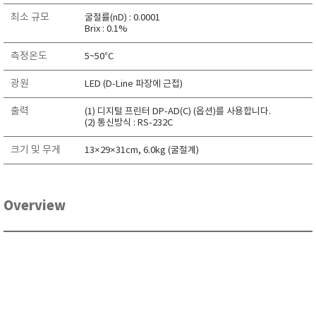
RIXEN
최소 규모
굴절률(nD) : 0.0001
Brix : 0.1%
SaveCoat
Schaller (Humimeter)
측정온도
5~50°C
SENSECA
광원
LED (D-Line 파장에 근접)
Sensortechnikk Meinsberg
출력
(1) 디지털 프린터 DP-AD(C) (옵션)를 사용합니다.
SENTEST
(2) 통신방식 : RS-232C
SENTRY
크기 및 무게
13×29×31cm, 6.0kg (굴절계)
SHINAGAWA
SHINYEI TECHNOLOGY
Showa sokki
Overview
SIMCO
SNDWAY
Solarmeter®
SONIC CORPORATION
T&D