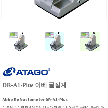
FISCHER
FLEX
GASTEC
GASTRON
Global Water(GWI)
GREISINGER
HEIDON
Huatest
IIJIMA
IMV
INFICON
INSMARK
DR-A1-Plus 아베 굴절계
IRROMETER
JFE Advantech
Abbe Refractometer DR-A1-Plus
KASUGA
이 모델은 이전 모델인 DR-A1보다 더 밝은 시야를 제공하여 불균일하