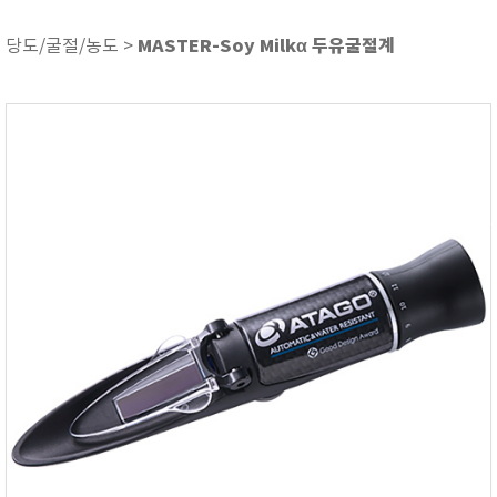
ASKER
ATAGO
MASTER-Soy Milkα 두유굴절계
당도/굴절/농도 >
AZ INSTRUMENT
BARIGO
Bellingham+Stanley
BROOKFIELD
CIRRUS Research
DA METER®
Delta-OHM
DOHTOYO
DRAGER (드레가)
E+E
e-Plus Innovation
ENGLO
EXCEL