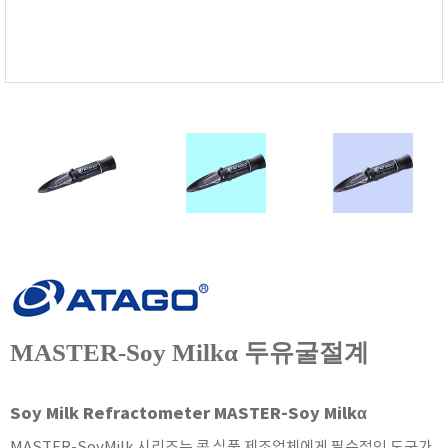
FISCHER
FLEX
GASTEC
GASTRON
Global Water(GWI)
GREISINGER
HEIDON
Huatest
IIJIMA
IMV
INFICON
INSMARK
MASTER-Soy Milkα 두유굴절계
IRROMETER
JFE Advantech
Soy Milk Refractometer MASTER-Soy Milkα
KASUGA
MASTER-SoyMilk 시리즈는 콩 식품 제조업체에게 필수적인 도구가