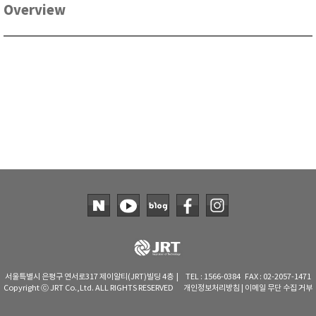
Overview
RIXEN
SaveCoat
Schaller (Humimeter)
SENSECA
Sensortechnikk Meinsberg
SENTEST
SENTRY
SHINAGAWA
SHINYEI TECHNOLOGY
Showa sokki
SIMCO
SNDWAY
Solarmeter®
서울특별시 은평구 연서로317 제이알티(JRT)빌딩 4층 | TEL : 1566-0384 FAX : 02-2057-1471
SONIC CORPORATION
Copyright ⓒ JRT Co.,Ltd. ALL RIGHTS RESERVED
개인정보처리방침
|
이메일 무단 수집 거부
T&D