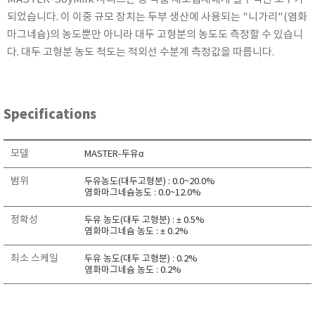
KETT
되었습니다. 이 이중 규모 장치는 두부 생산에 사용되는 "니가리"(염화
KORNO
마그네슘)의 농도뿐만 아니라 대두 고형분의 농도도 측정할 수 있습니
다. 대두 고형분 농도 척도는 적외선 수분계 측정값을 따릅니다.
KYORITSU
Martens (GHM Group)
MEIJI TECHNO
Specifications
Milwaukee Instruments
MITSUBOSHI
모델
MASTER-두유α
NEW COSMOS
OCEANUS
범위
두유농도(대두고형분) : 0.0~20.0%
염화마그네슘농도 : 0.0~12.0%
OKANO WORKS
정확성
PARTICLE PLUS
두유 농도(대두 고형분) : ± 0.5%
염화마그네슘 농도 : ± 0.2%
PEAK TECH
최소 스케일
두유 농도(대두 고형분) : 0.2%
PESOLA
염화마그네슘 농도 : 0.2%
Pyxis
RION