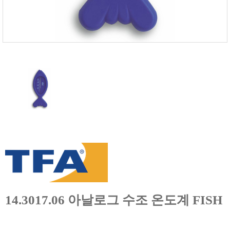
온도케비넷
유량계
이화학기기
자외선 측정기
저울/인장압축기
전기 계측
점도계
카메라
타이머/스톱워치
튀김오일 산패도
파티클카운터
편광계/밀도계
표면저항
14.3017.06 아날로그 수조 온도계 FISH
풍속/유속계
피부/체지방 측정기