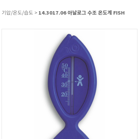
기압/온도/습도
기타
14.3017.06 아날로그 수조 온도계 FISH
기압/온도/습도 >
내시경 카메라
당도/굴절/농도
두께 측정기
뒤틀림 측정
레멜 측정기
방전/정전기
색차/광택/분광광도
센서/전극/시약
소음/진동계
수분 측정기
수질측정기
압력/진공/차압계
열화상카메라