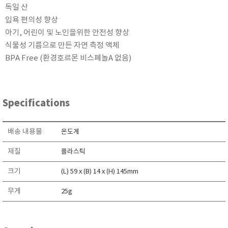
독일 산
현미경
입욕 편의성 향상
아기, 어린이 및 노인을위한 안전성 향상
식물성 기름으로 만든 자연 측정 액체
BPA Free (환경호르몬 비스페놀A 없음)
Specifications
배송 내용물
온도계
재질
플라스틱
크기
(L) 59 x (B) 14 x (H) 145mm
무게
25g