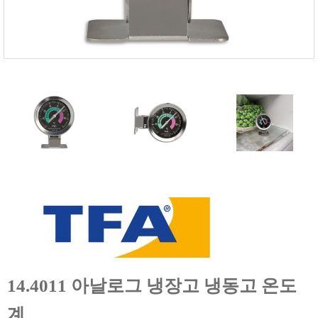
온도케비넷
유량계
이화학기기
자외선 측정기
저울/인장압축기
전기 계측
점도계
카메라
타이머/스톱워치
튀김오일 산패도
파티클카운터
편광계/밀도계
표면저항
14.4011 아날로그 냉장고 냉동고 온도
풍속/유속계
피부/체지방 측정기
계