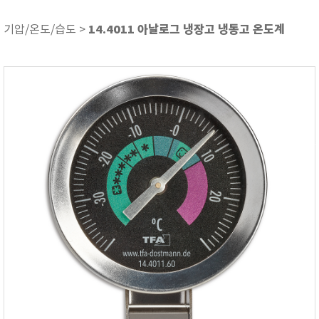
기압/온도/습도
기타
14.4011 아날로그 냉장고 냉동고 온도계
기압/온도/습도 >
내시경 카메라
당도/굴절/농도
두께 측정기
뒤틀림 측정
레멜 측정기
방전/정전기
색차/광택/분광광도
센서/전극/시약
소음/진동계
수분 측정기
수질측정기
압력/진공/차압계
열화상카메라