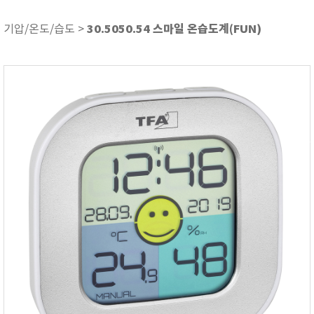
기압/온도/습도
기타
30.5050.54 스마일 온습도계(FUN)
기압/온도/습도 >
내시경 카메라
당도/굴절/농도
두께 측정기
뒤틀림 측정
레멜 측정기
방전/정전기
색차/광택/분광광도
센서/전극/시약
소음/진동계
수분 측정기
수질측정기
압력/진공/차압계
열화상카메라