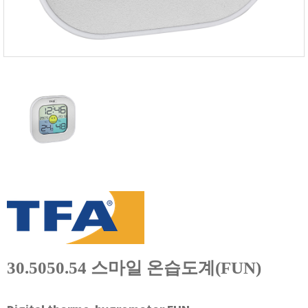
온도케비넷
유량계
이화학기기
자외선 측정기
저울/인장압축기
전기 계측
점도계
카메라
타이머/스톱워치
튀김오일 산패도
파티클카운터
편광계/밀도계
표면저항
30.5050.54 스마일 온습도계(FUN)
풍속/유속계
피부/체지방 측정기