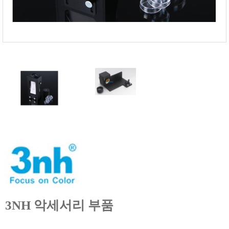
온도케비넷
유량계
이화학기기
자외선 측정기
저울/인장압축기
전기 계측
점도계
카메라
타이머/스톱워치
튀김오일 산패도
파티클카운터
편광계/밀도계
표면저항
3NH 악세서리 부품
풍속/유속계
피부/체지방 측정기