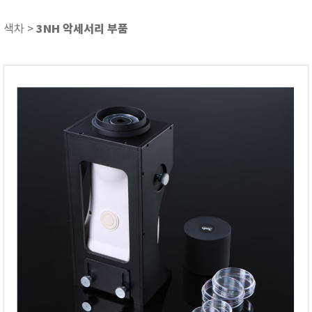
기압/온도/습도
기타
3NH 악세서리 부품
색차 >
내시경 카메라
당도/굴절/농도
두께 측정기
뒤틀림 측정
레멜 측정기
방전/정전기
색차/광택/분광광도
센서/전극/시약
소음/진동계
수분 측정기
수질측정기
압력/진공/차압계
열화상카메라