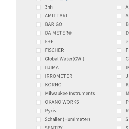
3nh
A
AMITTARI
A
BARIGO
B
DA METER®
D
E+E
e
FISCHER
F
Global Water(GWI)
G
IIJIMA
I
IRROMETER
J
KORNO
K
Milwaukee Instruments
M
OKANO WORKS
P
Pyxis
R
Schaller (Humimeter)
S
SENTRY
S