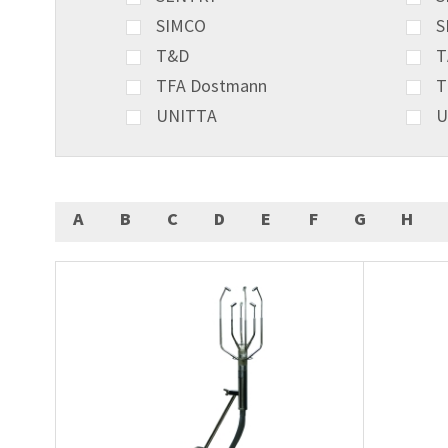
SIMCO
S
T&D
T
TFA Dostmann
T
UNITTA
U
A
B
C
D
E
F
G
H