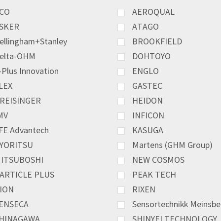
CO
AEROQUAL
SKER
ATAGO
ellingham+Stanley
BROOKFIELD
elta-OHM
DOHTOYO
-Plus Innovation
ENGLO
LEX
GASTEC
REISINGER
HEIDON
MV
INFICON
FE Advantech
KASUGA
YORITSU
Martens (GHM Group)
ITSUBOSHI
NEW COSMOS
ARTICLE PLUS
PEAK TECH
ION
RIXEN
ENSECA
Sensortechnikk Meinsbe
HINAGAWA
SHINYEI TECHNOLOGY