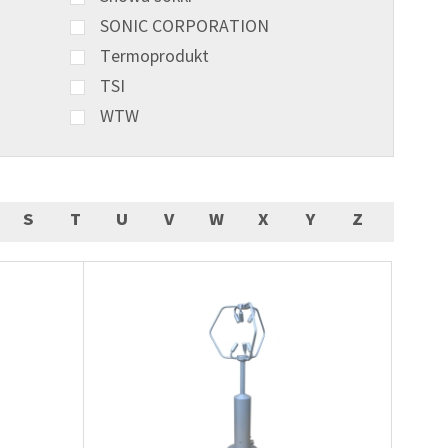
SONIC CORPORATION
Termoprodukt
TSI
WTW
S
T
U
V
W
X
Y
Z