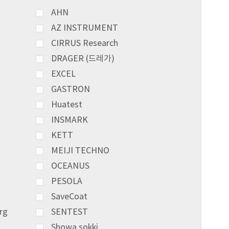
AHN
AZ INSTRUMENT
CIRRUS Research
DRAGER (드레가)
EXCEL
GASTRON
Huatest
INSMARK
KETT
MEIJI TECHNO
OCEANUS
PESOLA
SaveCoat
rg
SENTEST
Showa sokki