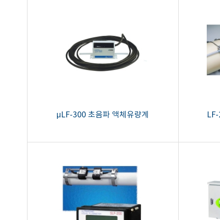
μLF-300 초음파 액체유량계
LF