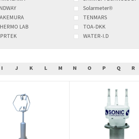
NDWAY
Solarmeter®
AKEMURA
TENMARS
HERMO LAB
TOA-DKK
PRTEK
WATER-I.D
I
J
K
L
M
N
O
P
Q
R