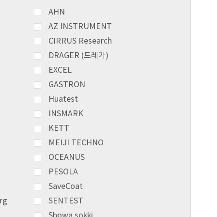
AHN
AZ INSTRUMENT
CIRRUS Research
DRAGER (드레가)
EXCEL
GASTRON
Huatest
INSMARK
KETT
MEIJI TECHNO
OCEANUS
PESOLA
SaveCoat
rg
SENTEST
Showa sokki