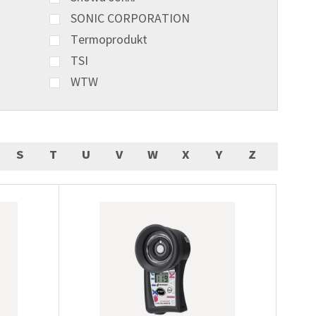
SONIC CORPORATION
Termoprodukt
TSI
WTW
S
T
U
V
W
X
Y
Z