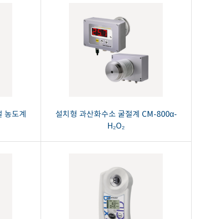
절 농도계
설치형 과산화수소 굴절계 CM-800α-
H₂O₂