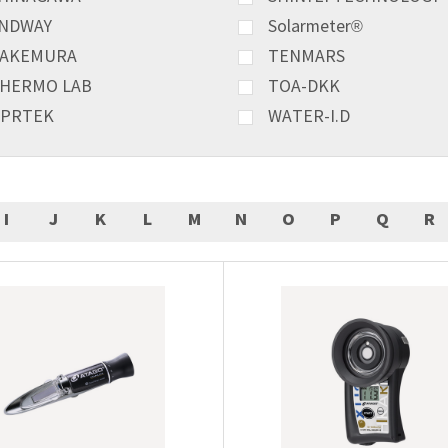
NDWAY
Solarmeter®
AKEMURA
TENMARS
HERMO LAB
TOA-DKK
PRTEK
WATER-I.D
I
J
K
L
M
N
O
P
Q
R