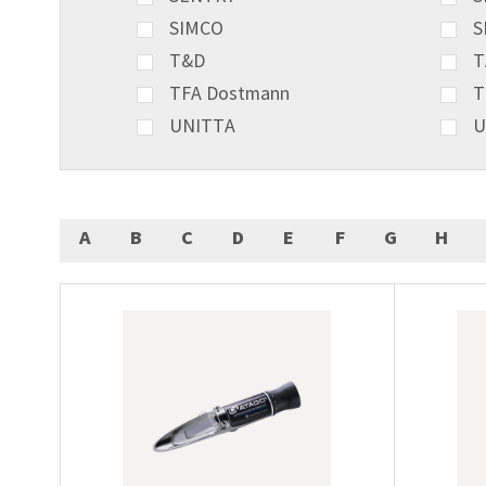
SIMCO
S
T&D
T
TFA Dostmann
T
UNITTA
U
A
B
C
D
E
F
G
H