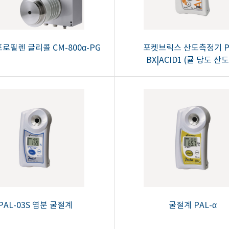
로필렌 글리콜 CM-800α-PG
포켓브릭스 산도측정기 P
BX|ACID1 (귤 당도 산
PAL-03S 염분 굴절계
굴절계 PAL-α