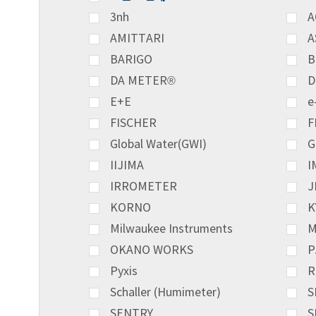
3nh
A
AMITTARI
A
BARIGO
B
DA METER®
D
E+E
e
FISCHER
F
Global Water(GWI)
G
IIJIMA
I
IRROMETER
J
KORNO
K
Milwaukee Instruments
M
OKANO WORKS
P
Pyxis
R
Schaller (Humimeter)
S
SENTRY
S