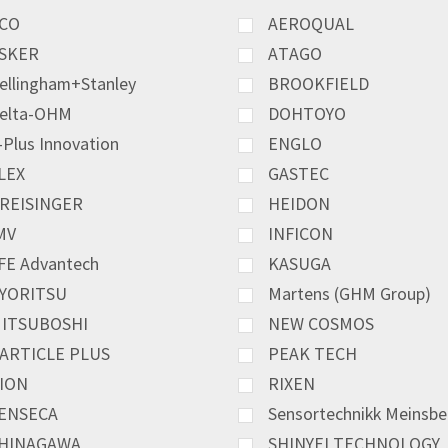
CO
AEROQUAL
SKER
ATAGO
ellingham+Stanley
BROOKFIELD
elta-OHM
DOHTOYO
-Plus Innovation
ENGLO
LEX
GASTEC
REISINGER
HEIDON
MV
INFICON
FE Advantech
KASUGA
YORITSU
Martens (GHM Group)
ITSUBOSHI
NEW COSMOS
ARTICLE PLUS
PEAK TECH
ION
RIXEN
ENSECA
Sensortechnikk Meinsbe
HINAGAWA
SHINYEI TECHNOLOGY