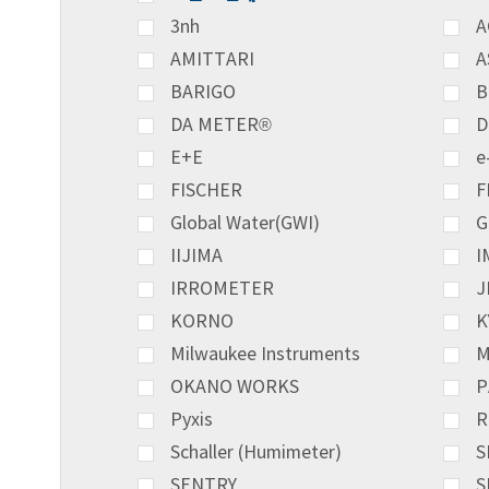
3nh
A
AMITTARI
A
BARIGO
B
DA METER®
D
E+E
e
FISCHER
F
Global Water(GWI)
G
IIJIMA
I
IRROMETER
J
KORNO
K
Milwaukee Instruments
M
OKANO WORKS
P
Pyxis
R
Schaller (Humimeter)
S
SENTRY
S