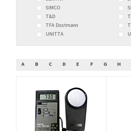
SIMCO
S
T&D
T
TFA Dostmann
T
UNITTA
U
A
B
C
D
E
F
G
H