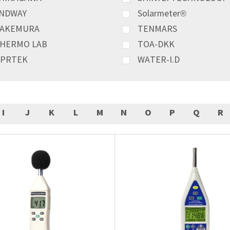
NDWAY
Solarmeter®
AKEMURA
TENMARS
HERMO LAB
TOA-DKK
PRTEK
WATER-I.D
I
J
K
L
M
N
O
P
Q
R