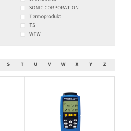
SONIC CORPORATION
Termoprodukt
TSI
WTW
S
T
U
V
W
X
Y
Z