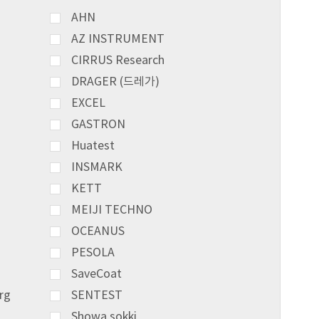
AHN
AZ INSTRUMENT
CIRRUS Research
DRAGER (드레가)
EXCEL
GASTRON
Huatest
INSMARK
KETT
MEIJI TECHNO
OCEANUS
PESOLA
SaveCoat
rg
SENTEST
Showa sokki