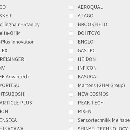
CO
AEROQUAL
SKER
ATAGO
ellingham+Stanley
BROOKFIELD
elta-OHM
DOHTOYO
-Plus Innovation
ENGLO
LEX
GASTEC
REISINGER
HEIDON
MV
INFICON
FE Advantech
KASUGA
YORITSU
Martens (GHM Group)
ITSUBOSHI
NEW COSMOS
ARTICLE PLUS
PEAK TECH
ION
RIXEN
ENSECA
Sensortechnikk Meinsbe
HINAGAWA
SHINYEI TECHNOLOGY