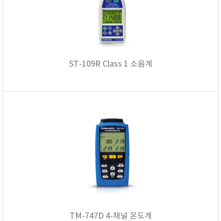
KETT
KORNO
KYORITSU
Martens (GHM Group)
ST-109R Class 1 소음계
MEIJI TECHNO
Milwaukee Instruments
MITSUBOSHI
NEW COSMOS
OCEANUS
OKANO WORKS
PARTICLE PLUS
PEAK TECH
PESOLA
Pyxis
RION
TM-747D 4-채널 온도계