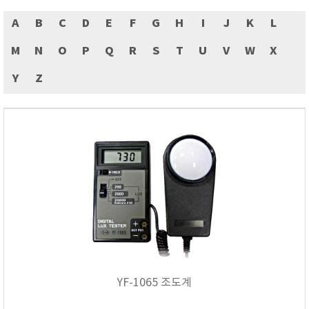
ASKER
A
B
C
D
E
F
G
H
I
J
K
L
ATAGO
AZ INSTRUMENT
M
N
O
P
Q
R
S
T
U
V
W
X
BARIGO
Y
Z
Bellingham+Stanley
BROOKFIELD
CIRRUS Research
DA METER®
Delta-OHM
DOHTOYO
DRAGER (드레가)
E+E
e-Plus Innovation
ENGLO
YF-1065 조도계
EXCEL