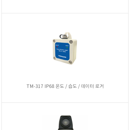
RIXEN
SaveCoat
Schaller (Humimeter)
SENSECA
Sensortechnikk Meinsberg
SENTEST
SENTRY
SHINAGAWA
SHINYEI TECHNOLOGY
Showa sokki
TM-317 IP68 온도 / 습도 / 데이터 로거
SIMCO
SNDWAY
Solarmeter®
SONIC CORPORATION
T&D