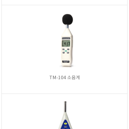
FISCHER
FLEX
GASTEC
GASTRON
Global Water(GWI)
GREISINGER
HEIDON
Huatest
IIJIMA
TM-104 소음계
IMV
INFICON
INSMARK
IRROMETER
JFE Advantech
KASUGA