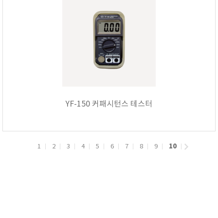
YF-150 커패시턴스 테스터
10
1
2
3
4
5
6
7
8
9