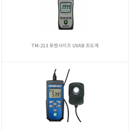
TAKEMURA
TENMARS
Termoprodukt
TFA Dostmann
THERMO LAB
TM-213 포켓사이즈 UVAB 조도계
TOA-DKK
TSI
UNITTA
UPRTEK
WATER-I.D
WTW