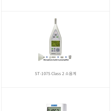
RIXEN
SaveCoat
Schaller (Humimeter)
SENSECA
Sensortechnikk Meinsberg
SENTEST
SENTRY
SHINAGAWA
SHINYEI TECHNOLOGY
Showa sokki
ST-107S Class 2 소음계
SIMCO
SNDWAY
Solarmeter®
SONIC CORPORATION
T&D