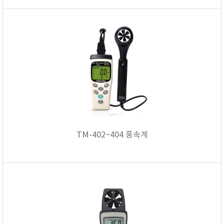
FISCHER
FLEX
GASTEC
GASTRON
Global Water(GWI)
GREISINGER
HEIDON
Huatest
IIJIMA
TM-402~404 풍속계
IMV
INFICON
INSMARK
IRROMETER
JFE Advantech
KASUGA