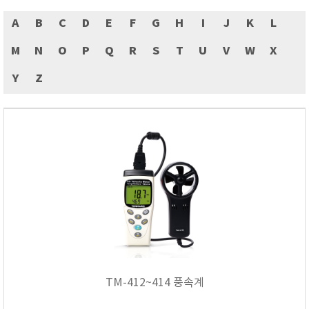
ASKER
A
B
C
D
E
F
G
H
I
J
K
L
ATAGO
AZ INSTRUMENT
M
N
O
P
Q
R
S
T
U
V
W
X
BARIGO
Y
Z
Bellingham+Stanley
BROOKFIELD
CIRRUS Research
DA METER®
Delta-OHM
DOHTOYO
DRAGER (드레가)
E+E
e-Plus Innovation
ENGLO
TM-412~414 풍속계
EXCEL