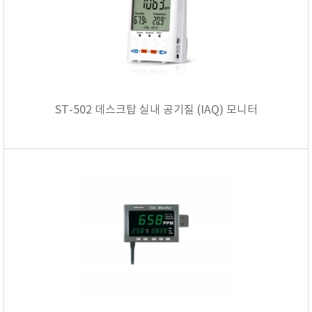
TAKEMURA
TENMARS
Termoprodukt
TFA Dostmann
THERMO LAB
ST-502 데스크탑 실내 공기질 (IAQ) 모니터
TOA-DKK
TSI
UNITTA
UPRTEK
WATER-I.D
WTW