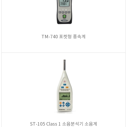
KETT
KORNO
KYORITSU
Martens (GHM Group)
TM-740 포켓형 풍속계
MEIJI TECHNO
Milwaukee Instruments
MITSUBOSHI
NEW COSMOS
OCEANUS
OKANO WORKS
PARTICLE PLUS
PEAK TECH
PESOLA
Pyxis
RION
ST-105 Class 1 소음분석기 소음계